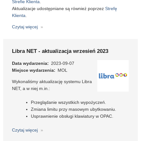
Strefie Klienta
.
Aktualizacje udostępniane są również poprzez
Strefę
Klienta
.
Czytaj więcej
o
PATRON
5.0.4
-
Libra NET - aktualizacja wrzesień 2023
aktualizacja
systemu
Data wydarzenia
2023-09-07
Miejsce wydarzenia
MOL
Wykonaliśmy aktualizację systemu Libra
NET, a w niej m.in.:
Przeglądanie wszystkich wypożyczeń.
Zmiana limitu przy masowym ubytkowaniu.
Usprawnienie obsługi klawiatury w OPAC.
Czytaj więcej
o
Libra