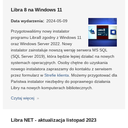
NET+
-
Libra 8 na Windows 11
aktualizacja
lipiec
Data wydarzenia
2024-05-09
2024
Przygotowaliśmy nowy instalator
programu Libra8 zgodny z Windows 11
oraz Windows Server 2022. Nowy
instalator zainstaluje nowszą wersję serwera MS SQL
(SQL Server 2019), która będzie lepiej działać na nowych
systemach operacyjnych. Osoby chętne do uzyskania
nowego instalatora zapraszamy do kontaktu z serwisem
przez formularz w
Strefie klienta
. Możemy przygotować dla
Państwa instalator niezbędny do poprawnego działania
Libry na nowych komputerach bibliotecznych.
Czytaj więcej
o
Libra
8
na
Libra NET - aktualizacja listopad 2023
Windows