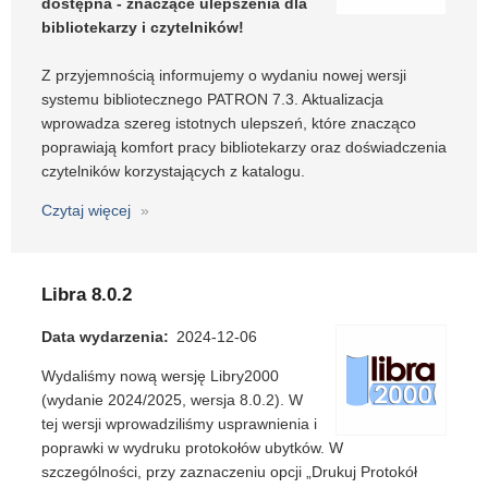
dostępna - znaczące ulepszenia dla
bibliotekarzy i czytelników!
Z przyjemnością informujemy o wydaniu nowej wersji
systemu bibliotecznego PATRON 7.3. Aktualizacja
wprowadza szereg istotnych ulepszeń, które znacząco
poprawiają komfort pracy bibliotekarzy oraz doświadczenia
czytelników korzystających z katalogu.
Czytaj więcej
o
Nowa
wersja
PATRON
Libra 8.0.2
7.3
już
Data wydarzenia
2024-12-06
dostępna
Wydaliśmy nową wersję Libry2000
-
(wydanie 2024/2025, wersja 8.0.2). W
znaczące
tej wersji wprowadziliśmy usprawnienia i
ulepszenia
poprawki w wydruku protokołów ubytków. W
dla
szczególności, przy zaznaczeniu opcji „Drukuj Protokół
bibliotekarzy