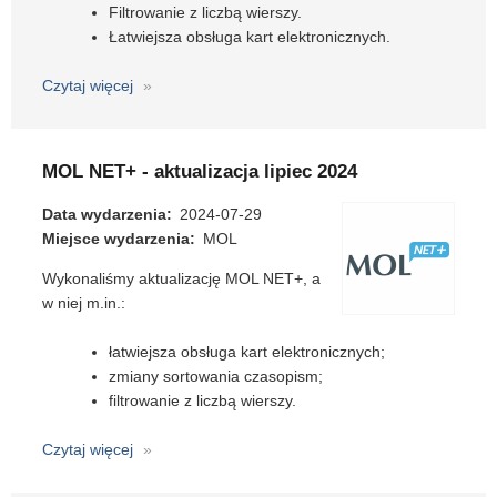
Filtrowanie z liczbą wierszy.
Łatwiejsza obsługa kart elektronicznych.
Czytaj więcej
o
Libra
NET
-
MOL NET+ - aktualizacja lipiec 2024
duża
aktualizacja
Data wydarzenia
2024-07-29
wrzesień
Miejsce wydarzenia
MOL
2024
Wykonaliśmy aktualizację MOL NET+, a
w niej m.in.:
łatwiejsza obsługa kart elektronicznych;
zmiany sortowania czasopism;
filtrowanie z liczbą wierszy.
Czytaj więcej
o
MOL