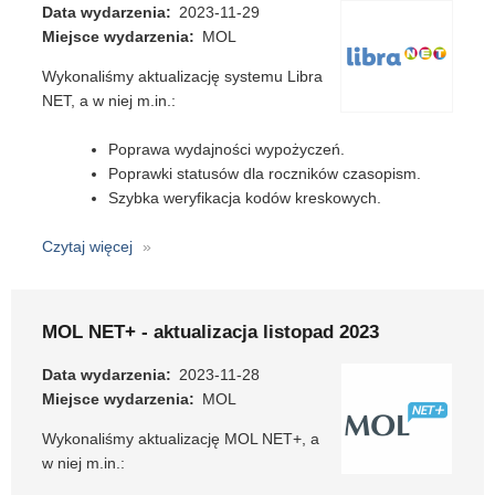
11
Data wydarzenia
2023-11-29
Miejsce wydarzenia
MOL
Wykonaliśmy aktualizację systemu Libra
NET, a w niej m.in.:
Poprawa wydajności wypożyczeń.
Poprawki statusów dla roczników czasopism.
Szybka weryfikacja kodów kreskowych.
Czytaj więcej
o
Libra
NET
-
MOL NET+ - aktualizacja listopad 2023
aktualizacja
listopad
Data wydarzenia
2023-11-28
2023
Miejsce wydarzenia
MOL
Wykonaliśmy aktualizację MOL NET+, a
w niej m.in.: