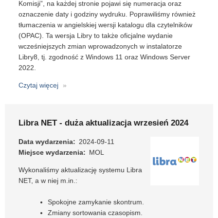
Komisji”, na każdej stronie pojawi się numeracja oraz
i
oznaczenie daty i godziny wydruku. Poprawiliśmy również
czytelników!
tłumaczenia w angielskiej wersji katalogu dla czytelników
(OPAC). Ta wersja Libry to także oficjalne wydanie
wcześniejszych zmian wprowadzonych w instalatorze
Libry8, tj. zgodność z Windows 11 oraz Windows Server
2022.
Czytaj więcej
o
Libra
8.0.2
Libra NET - duża aktualizacja wrzesień 2024
Data wydarzenia
2024-09-11
Miejsce wydarzenia
MOL
Wykonaliśmy aktualizację systemu Libra
NET, a w niej m.in.:
Spokojne zamykanie skontrum.
Zmiany sortowania czasopism.