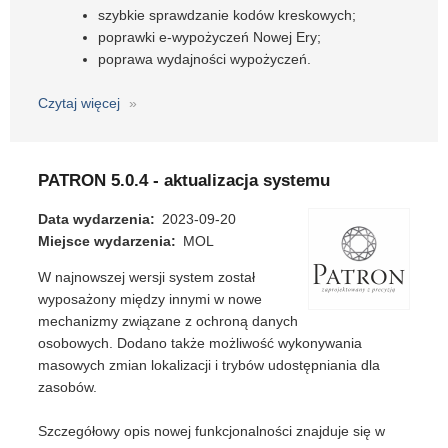
szybkie sprawdzanie kodów kreskowych;
poprawki e-wypożyczeń Nowej Ery;
poprawa wydajności wypożyczeń.
Czytaj więcej
o
MOL
NET+
-
PATRON 5.0.4 - aktualizacja systemu
aktualizacja
listopad
Data wydarzenia
2023-09-20
2023
Miejsce wydarzenia
MOL
W najnowszej wersji system został
wyposażony między innymi w nowe
mechanizmy związane z ochroną danych
osobowych. Dodano także możliwość wykonywania
masowych zmian lokalizacji i trybów udostępniania dla
zasobów.
Szczegółowy opis nowej funkcjonalności znajduje się w