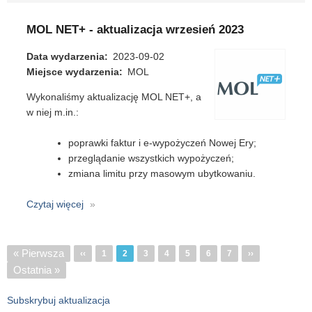
NET
-
MOL NET+ - aktualizacja wrzesień 2023
aktualizacja
wrzesień
Data wydarzenia
2023-09-02
2023
Miejsce wydarzenia
MOL
Wykonaliśmy aktualizację MOL NET+, a
w niej m.in.:
poprawki faktur i e-wypożyczeń Nowej Ery;
przeglądanie wszystkich wypożyczeń;
zmiana limitu przy masowym ubytkowaniu.
Czytaj więcej
o
MOL
NET+
-
Stronicowanie
Pierwsza
« Pierwsza
Poprzednia
‹‹
Strona
1
2
Strona
3
Strona
4
Strona
5
Strona
6
Strona
7
Następna
››
aktualizacja
strona
Ostatnia
Ostatnia »
strona
strona
wrzesień
strona
2023
Subskrybuj aktualizacja