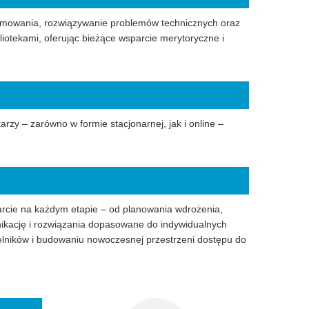
amowania, rozwiązywanie problemów technicznych oraz
liotekami, oferując bieżące wsparcie merytoryczne i
rzy – zarówno w formie stacjonarnej, jak i online –
rcie na każdym etapie – od planowania wdrożenia,
nikację i rozwiązania dopasowane do indywidualnych
ytelników i budowaniu nowoczesnej przestrzeni dostępu do