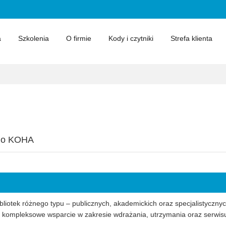
a
Szkolenia
O firmie
Kody i czytniki
Strefa klienta
ego KOHA
liotek różnego typu – publicznych, akademickich oraz specjalistyczny
my kompleksowe wsparcie w zakresie wdrażania, utrzymania oraz serwi