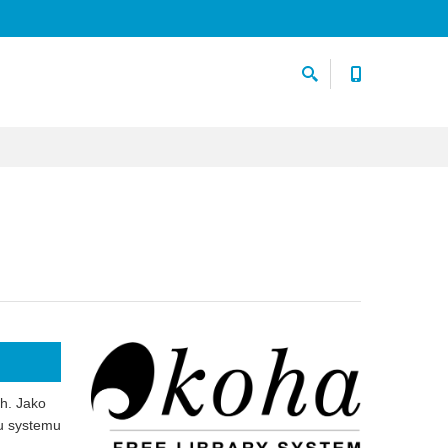
ch. Jako
su systemu