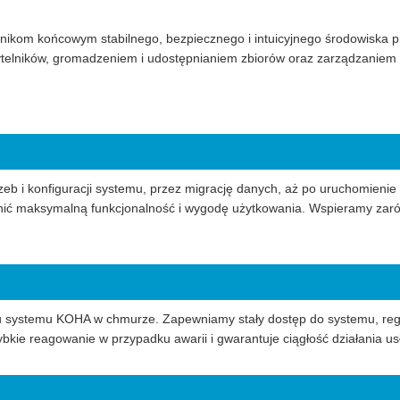
nikom końcowym stabilnego, bezpiecznego i intuicyjnego środowiska p
ytelników, gromadzeniem i udostępnianiem zbiorów oraz zarządzaniem
zeb i konfiguracji systemu, przez migrację danych, aż po uruchomieni
nić maksymalną funkcjonalność i wygodę użytkowania. Wspieramy zarówno
u systemu KOHA w chmurze. Zapewniamy stały dostęp do systemu, regu
kie reagowanie w przypadku awarii i gwarantuje ciągłość działania usł