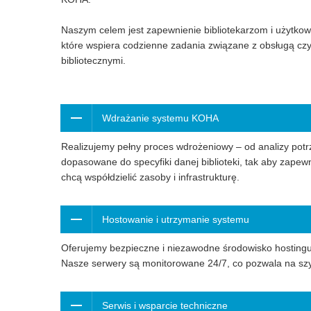
Naszym celem jest zapewnienie bibliotekarzom i użytkow
które wspiera codzienne zadania związane z obsługą cz
bibliotecznymi.
Wdrażanie systemu KOHA
Realizujemy pełny proces wdrożeniowy – od analizy potr
dopasowane do specyfiki danej biblioteki, tak aby zapew
chcą współdzielić zasoby i infrastrukturę.
Hostowanie i utrzymanie systemu
Oferujemy bezpieczne i niezawodne środowisko hosting
Nasze serwery są monitorowane 24/7, co pozwala na szyb
Serwis i wsparcie techniczne