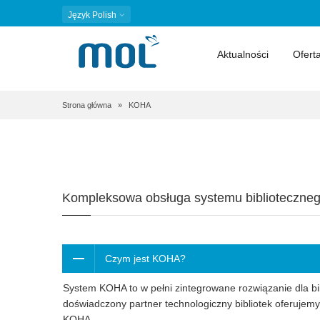
Język
Polish
Aktualności
Ofert
Ścieżka
Strona główna
KOHA
nawigacyjna
Kompleksowa obsługa systemu biblioteczn
Czym jest KOHA?
System KOHA to w pełni zintegrowane rozwiązanie dla bib
doświadczony partner technologiczny bibliotek oferuje
KOHA.