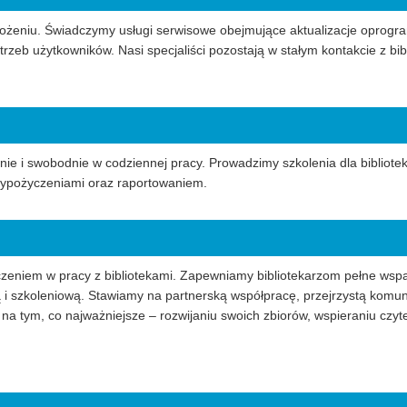
żeniu. Świadczymy usługi serwisowe obejmujące aktualizacje oprogr
rzeb użytkowników. Nasi specjaliści pozostają w stałym kontakcie z bib
e i swobodnie w codziennej pracy. Prowadzimy szkolenia dla biblioteka
wypożyczeniami oraz raportowaniem.
eniem w pracy z bibliotekami. Zapewniamy bibliotekarzom pełne wspa
 i szkoleniową. Stawiamy na partnerską współpracę, przejrzystą komu
ę na tym, co najważniejsze – rozwijaniu swoich zbiorów, wspieraniu cz