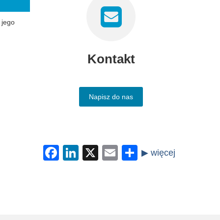
 jego
Kontakt
Napisz do nas
Facebook
LinkedIn
X
Email
Share