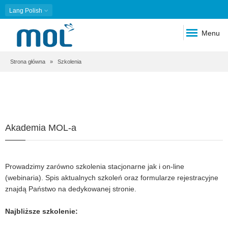
Lang
Polish
Menu
Ścieżka
Strona główna
Szkolenia
nawigacyjna
Akademia MOL-a
Prowadzimy zarówno szkolenia stacjonarne jak i on-line
(webinaria). Spis aktualnych szkoleń oraz formularze rejestracyjne
znajdą Państwo na dedykowanej stronie.
Najbliższe szkolenie: