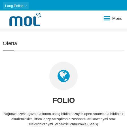
Lang
Polish
Menu
Slideshow
Slide 1 of 1
Oferta
FOLIO
Najnowocześniejsza platforma usług bibliotecznych open-source dla bibliotek
akademickich, która łączy zarządzanie zasobami drukowanymi oraz
elektronicznymi. W całości chmurowa (SaaS)