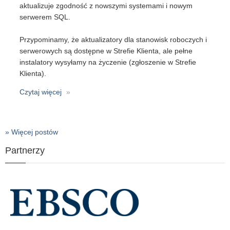
aktualizuje zgodność z nowszymi systemami i nowym
serwerem SQL.
Przypominamy, że aktualizatory dla stanowisk roboczych i
serwerowych są dostępne w Strefie Klienta, ale pełne
instalatory wysyłamy na życzenie (zgłoszenie w Strefie
Klienta).
Czytaj więcej
o
Libra
2000
wersja
» Więcej postów
8.1
(2026)
Partnerzy