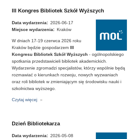
NET+
–
III Kongres Bibliotek Szkół Wyższych
aktualizacja
z
Data wydarzenia
2026-06-17
lipca
Miejsce wydarzenia
Kraków
2026
W dniach 17-19 czerwca 2026 roku
Kraków będzie gospodarzem
III
Kongresu Bibliotek Szkół Wyższych
- ogólnopolskiego
spotkania przedstawicieli bibliotek akademickich.
Wydarzenie zgromadzi specjalistów, którzy wspólnie będą
rozmawiać o kierunkach rozwoju, nowych wyzwaniach
oraz roli bibliotek w zmieniającym się środowisku nauki i
szkolnictwa wyższego.
Czytaj więcej
o
III
Kongres
Bibliotek
Dzień Bibliotekarza
Szkół
Wyższych
Data wydarzenia
2026-05-08