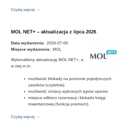
Czytaj więcej
o
Libra
NET
–
MOL NET+ – aktualizacja z lipca 2026
aktualizacja
z
Data wydarzenia
2026-07-06
lipca
Miejsce wydarzenia
MOL
2026
Wykonaliśmy aktualizację MOL NET+, a
w niej m.in.:
możliwość blokady na poziomie pojedynczych
zasobów (czytelnia);
możliwość zmiany wybranych typów opisów;
miejsca odbioru rezerwacji i blokada księgi
inwentarzowej (funkcja premium).
Czytaj więcej
o
MOL