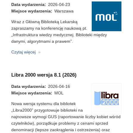
Data wydarzenia
2026-04-23
Miejsce wydarzenia
Warszawa
Wraz z Główną Biblioteką Lekarską
zapraszamy na konferencję naukową pt.
„Infrastruktura wiedzy medycznej. Biblioteki między
danymi, algorytmami a prawem”.
Czytaj więcej
o
Konferencja
naukowa
GBL
Libra 2000 wersja 8.1 (2026)
Data wydarzenia
2026-04-16
Miejsce wydarzenia
MOL
Nowa wersja systemu dla bibliotek
„Libra2000” przygotowuje biblioteki na
najnowsze wymogi GUS (raportowanie liczby kobiet wśród
czytelników), porządkuje problemy z cenami sprzed
denominacji (lepsze zaokrąglenia i ostrzeżenia) oraz