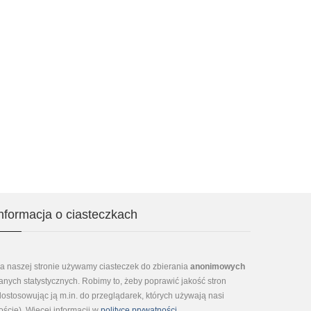
nformacja o ciasteczkach
a naszej stronie używamy ciasteczek do zbierania
anonimowych
anych statystycznych. Robimy to, żeby poprawić jakość stron
dostosowując ją m.in. do przeglądarek, których używają nasi
oście). Więcej informacji w
polityce prywatności
.