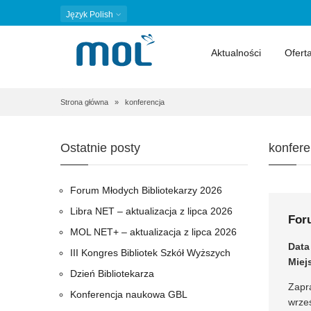
Język
Polish
Aktualności
Ofert
Ścieżka
Strona główna
konferencja
nawigacyjna
Ostatnie posty
konfere
Forum Młodych Bibliotekarzy 2026
Libra NET – aktualizacja z lipca 2026
For
MOL NET+ – aktualizacja z lipca 2026
Data
III Kongres Bibliotek Szkół Wyższych
Miej
Dzień Bibliotekarza
Zapr
Konferencja naukowa GBL
wrze