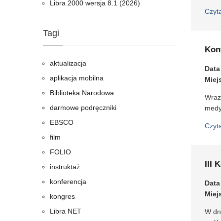
Libra 2000 wersja 8.1 (2026)
Czyt
Tagi
Kon
aktualizacja
Data
aplikacja mobilna
Miej
Biblioteka Narodowa
Wraz
darmowe podręczniki
medy
EBSCO
Czyt
film
FOLIO
III 
instruktaż
konferencja
Data
Miej
kongres
Libra NET
W dn