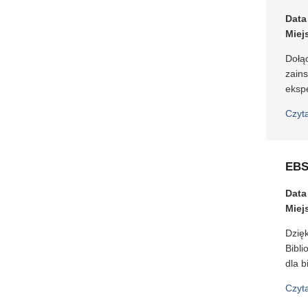
Data
Miej
Dołąc
zain
ekspe
Czyt
EBS
Data
Miej
Dzię
Bibl
dla 
Czyt