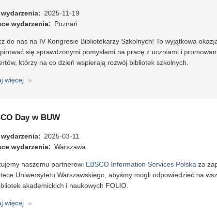
konferencja
 wydarzenia
2025-11-19
sce wydarzenia
Poznań
z do nas na IV Kongresie Bibliotekarzy Szkolnych! To wyjątkowa okazj
spirować się sprawdzonymi pomysłami na pracę z uczniami i promowani
rtów, którzy na co dzień wspierają rozwój bibliotek szkolnych.
aj więcej
o
IV
Kongres
Bibliotekarzy
CO Day w BUW
Szkolnych
 wydarzenia
2025-03-11
sce wydarzenia
Warszawa
kujemy naszemu partnerowi
EBSCO Information Services Polska
za za
iotece Uniwersytetu Warszawskiego, abyśmy mogli odpowiedzieć na wsz
bibliotek akademickich i naukowych FOLIO.
aj więcej
o
EBSCO