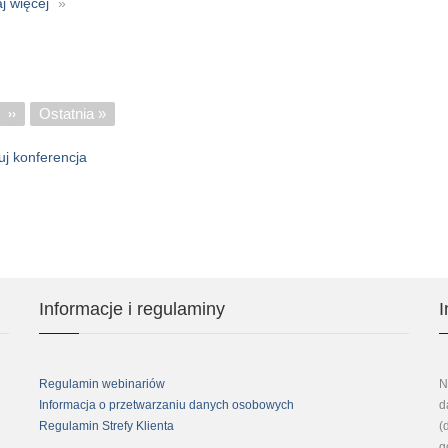
aj więcej
o
Konferencja
-
Automatyzacja
nicowanie
bibliotek
Ostatnia
Ostatnia »
ona
Następna
››
strona
strona
j konferencja
Informacje i regulaminy
I
Regulamin webinariów
N
Informacja o przetwarzaniu danych osobowych
d
Regulamin Strefy Klienta
(
g