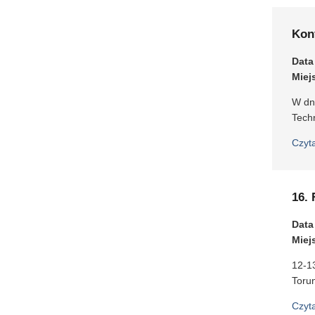
Kon
Data
Miej
W dn
Tech
Czyt
16.
Data
Miej
12-1
Torun
Czyt