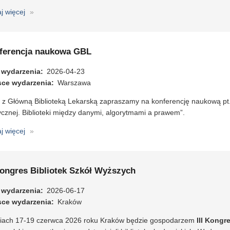
aj więcej
o
Forum
Młodych
Bibliotekarzy
ferencja naukowa GBL
2026
 wydarzenia
2026-04-23
sce wydarzenia
Warszawa
 z Główną Biblioteką Lekarską zapraszamy na konferencję naukową pt. 
cznej. Biblioteki między danymi, algorytmami a prawem”.
aj więcej
o
Konferencja
naukowa
GBL
Kongres Bibliotek Szkół Wyższych
 wydarzenia
2026-06-17
sce wydarzenia
Kraków
iach 17-19 czerwca 2026 roku Kraków będzie gospodarzem
III Kongr