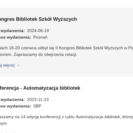
16.
Forum
Młodych
Kongres Bibliotek Szkół Wyższych
Bibliotekarzy
 wydarzenia
2024-06-18
sce wydarzenia
Poznań
ach 18-20 czerwca odbył się II Kongres Bibliotek Szkół Wyższych w Po
sorem. Zapraszamy do obejrzenia relacji.
aj więcej
o
II
Kongres
Bibliotek
erencja - Automatyzacja bibliotek
Szkół
Wyższych
 wydarzenia
2023-11-23
sce wydarzenia
SBP
aszamy na 14 edycję konferencji z cyklu
Automatyzacja bibliotek
, któr
nym.