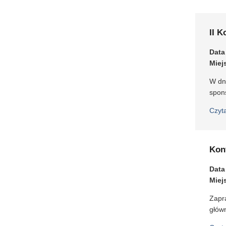
II 
Data
Miej
W dni
spon
Czyt
Konf
Data
Miej
Zapr
głów