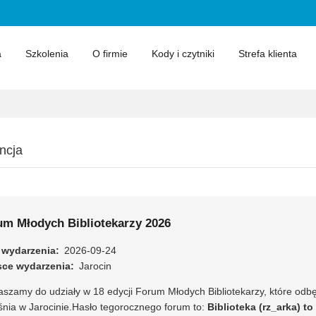
a
Szkolenia
O firmie
Kody i czytniki
Strefa klienta
ncja
um Młodych Bibliotekarzy 2026
 wydarzenia
2026-09-24
sce wydarzenia
Jarocin
aszamy do udziały w 18 edycji Forum Młodych Bibliotekarzy, które odb
śnia w Jarocinie.Hasło tegorocznego forum to:
Biblioteka (rz_arka) t