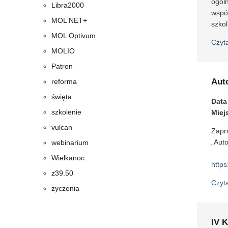
ogóln
Libra2000
wspól
MOL NET+
szko
MOL Optivum
Czyt
MOLIO
Patron
Auto
reforma
święta
Data
szkolenie
Miej
vulcan
Zapra
„Auto
webinarium
Wielkanoc
https
z39.50
Czyt
życzenia
IV 