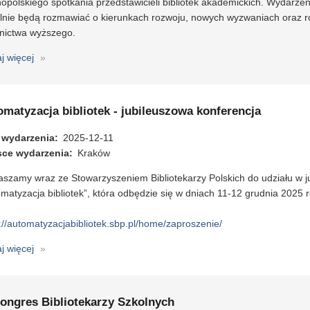
opolskiego spotkania przedstawicieli bibliotek akademickich. Wydarzen
nie będą rozmawiać o kierunkach rozwoju, nowych wyzwaniach oraz roli
lnictwa wyższego.
aj więcej
o
III
Kongres
Bibliotek
matyzacja bibliotek - jubileuszowa konferencja
Szkół
Wyższych
 wydarzenia
2025-12-11
sce wydarzenia
Kraków
szamy wraz ze Stowarzyszeniem Bibliotekarzy Polskich do udziału w ju
matyzacja bibliotek”, która odbędzie się w dniach 11-12 grudnia 2025 
://automatyzacjabibliotek.sbp.pl/home/zaproszenie/
aj więcej
o
Automatyzacja
bibliotek
-
Kongres Bibliotekarzy Szkolnych
jubileuszowa