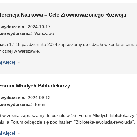
Day
w
ferencja Naukowa – Cele Zrównoważonego Rozwoju
BUW
 wydarzenia
2024-10-17
sce wydarzenia
Warszawa
iach 17-18 października 2024 zapraszamy do udziału w konferencji n
nicznej w Warszawie.
aj więcej
o
Konferencja
Naukowa
–
 Forum Młodych Bibliotekarzy
Cele
Zrównoważonego
 wydarzenia
2024-09-12
Rozwoju
sce wydarzenia
Toruń
3 września zapraszamy do udziału w 16. Forum Młodych Bibliotekarzy.
iu, a Forum odbędzie się pod hasłem "Biblioteka-ewolucja-rewolucja".
aj więcej
o