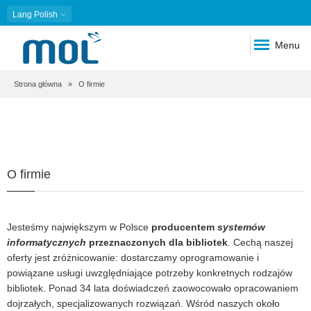
Lang
Polish
Menu
Ścieżka
Strona główna
O firmie
nawigacyjna
O firmie
Jesteśmy największym w Polsce
producentem
systemów
informatycznych
przeznaczonych dla bibliotek
. Cechą naszej
oferty jest zróżnicowanie: dostarczamy oprogramowanie i
powiązane usługi uwzględniające potrzeby konkretnych rodzajów
bibliotek. Ponad 34 lata doświadczeń zaowocowało opracowaniem
dojrzałych, specjalizowanych rozwiązań. Wśród naszych około