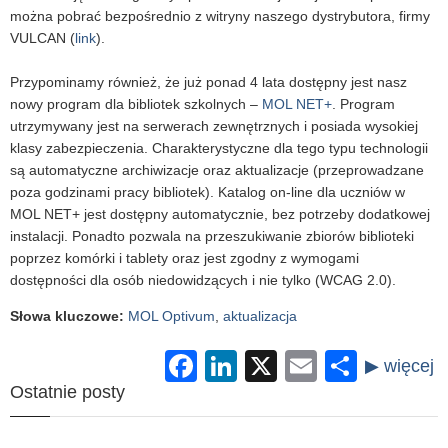
można pobrać bezpośrednio z witryny naszego dystrybutora, firmy
VULCAN (
link
).
Przypominamy również, że już ponad 4 lata dostępny jest nasz
nowy program dla bibliotek szkolnych –
MOL NET+
. Program
utrzymywany jest na serwerach zewnętrznych i posiada wysokiej
klasy zabezpieczenia. Charakterystyczne dla tego typu technologii
są automatyczne archiwizacje oraz aktualizacje (przeprowadzane
poza godzinami pracy bibliotek). Katalog on-line dla uczniów w
MOL NET+ jest dostępny automatycznie, bez potrzeby dodatkowej
instalacji. Ponadto pozwala na przeszukiwanie zbiorów biblioteki
poprzez komórki i tablety oraz jest zgodny z wymogami
dostępności dla osób niedowidzących i nie tylko (WCAG 2.0).
Słowa kluczowe
:
MOL Optivum
,
aktualizacja
Facebook
LinkedIn
X
Email
Share
Ostatnie posty