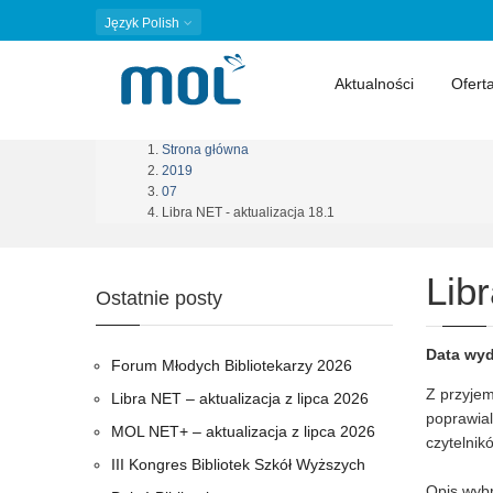
Język
Polish
Aktualności
Ofert
Strona główna
Ścieżka
2019
07
nawigacyjna
Libra NET - aktualizacja 18.1
Lib
Ostatnie posty
Data wyd
Forum Młodych Bibliotekarzy 2026
Z przyjem
Libra NET – aktualizacja z lipca 2026
poprawial
MOL NET+ – aktualizacja z lipca 2026
czytelnik
III Kongres Bibliotek Szkół Wyższych
Opis wyb