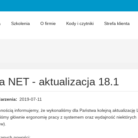
a
Szkolenia
O firmie
Kody i czytniki
Strefa klienta
ra NET - aktualizacja 18.1
arzenia
2019-07-11
nością informujemy, że wykonaliśmy dla Państwa kolejną aktualizację Li
iśmy głównie ergonomię pracy z systemem oraz wydajność niektórych 
ów).
ranych nowości: