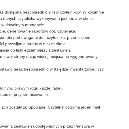
raz dostępna bezpośrednio z listy czytelników. W kolumnie
ja danych czytelnika wykonywana jest teraz w oknie
cji w dowolnym momencie.
ie, generowanie raportów dot. czytelnika,
anelu pod uwagami dot. czytelnika, przeniesione
ci przewijania strony w niskim oknie.
ścia do listy egzemplarzy z zestawień.
do lewej strony dając więcej miejsca na wygenerowany
tawić teraz bezpośrednio w Księdze inwentarzowej, czy
olnym, prawym rogu każdej tabeli.
tabele, przy stronicowaniu.
iach zostały zgrupowane. Czytelnik otrzyma jeden mail
kowania zestawień udostępnionych przez Państwa w