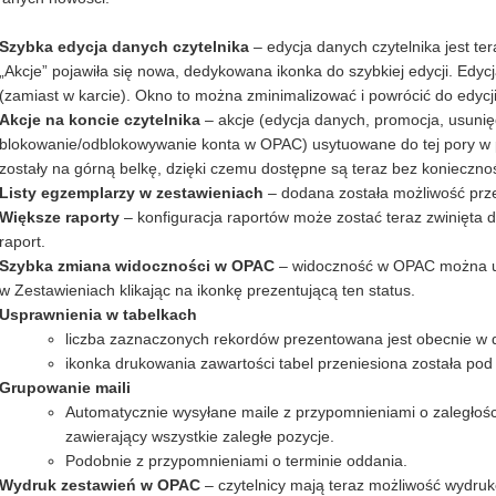
Szybka edycja danych czytelnika
– edycja danych czytelnika jest te
„Akcje” pojawiła się nowa, dedykowana ikonka do szybkiej edycji. Edyc
(zamiast w karcie). Okno to można zminimalizować i powrócić do edy
Akcje na koncie czytelnika
– akcje (edycja danych, promocja, usunięc
blokowanie/odblokowywanie konta w OPAC) usytuowane do tej pory w p
zostały na górną belkę, dzięki czemu dostępne są teraz bez koniecznoś
Listy egzemplarzy w zestawieniach
– dodana została możliwość przej
Większe raporty
– konfiguracja raportów może zostać teraz zwinięta 
raport.
Szybka zmiana widoczności w OPAC
– widoczność w OPAC można us
w Zestawieniach klikając na ikonkę prezentującą ten status.
Usprawnienia w tabelkach
liczba zaznaczonych rekordów prezentowana jest obecnie w d
ikonka drukowania zawartości tabel przeniesiona została pod 
Grupowanie maili
Automatycznie wysyłane maile z przypomnieniami o zaległośc
zawierający wszystkie zaległe pozycje.
Podobnie z przypomnieniami o terminie oddania.
Wydruk zestawień w OPAC
– czytelnicy mają teraz możliwość wydru