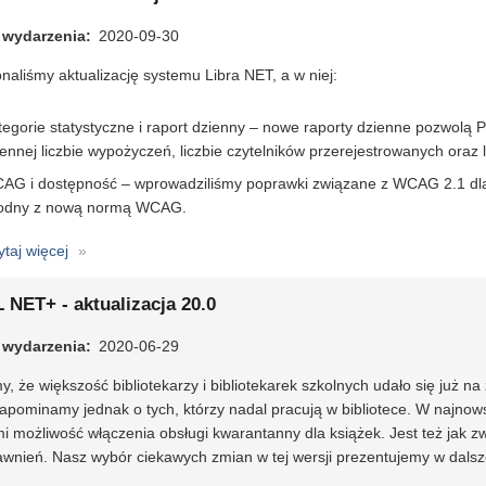
-
 wydarzenia
aktualizacja
2020-09-30
20.1
aliśmy aktualizację systemu Libra NET, a w niej:
tegorie statystyczne i raport dzienny – nowe raporty dzienne pozwolą 
iennej liczbie wypożyczeń, liczbie czytelników przerejestrowanych oraz 
AG i dostępność – wprowadziliśmy poprawki związane z WCAG 2.1 dla 
odny z nową normą WCAG.
ytaj więcej
o
Libra
NET
 NET+ - aktualizacja 20.0
-
 wydarzenia
aktualizacja
2020-06-29
20.1
, że większość bibliotekarzy i bibliotekarek szkolnych udało się już 
apominamy jednak o tych, którzy nadal pracują w bibliotece. W najnows
i możliwość włączenia obsługi kwarantanny dla książek. Jest też jak z
wnień. Nasz wybór ciekawych zmian w tej wersji prezentujemy w dalsze