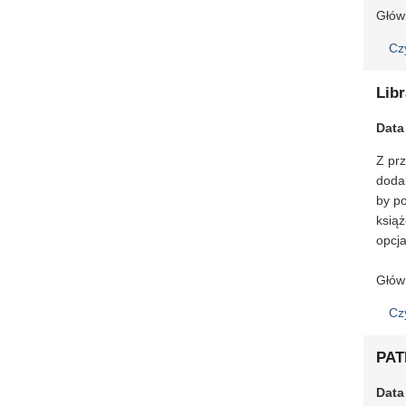
Głów
Cz
Libr
Data
Z prz
doda
by p
ksią
opcja
Głów
Cz
PAT
Data