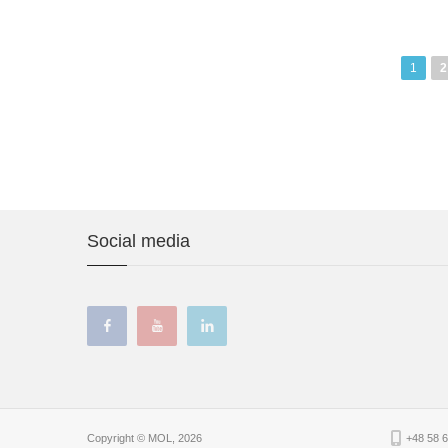
Stro
1
S
2
Social media
facebook
youtube
linkedin
Copyright © MOL, 2026
+48 58 6