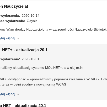
świąteczne
eń Nauczyciela!
 wydarzenia
2020-10-14
sce wydarzenia
Gdynia
ymy Wam drodzy Nauczyciele, a w szczególności Nauczyciele-Biblioteka
ytaj więcej
o
Dzień
Nauczyciela!
 NET+ - aktualizacja 20.1
 wydarzenia
2020-10-01
naliśmy aktualizację systemu MOL NET+, a w niej m.in.:
AG i dostępność – wprowadziliśmy poprawki związane z WCAG 2.1 dla
ć teraz w pełni zgodny z nową normą WCAG.
ytaj więcej
o
MOL
NET+
a NET - aktualizacja 20.1