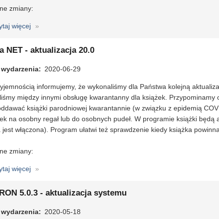
ne zmiany:
ytaj więcej
o
MOL
NET+
a NET - aktualizacja 20.0
-
 wydarzenia
aktualizacja
2020-06-29
20.0
yjemnością informujemy, że wykonaliśmy dla Państwa kolejną aktualizacj
liśmy między innymi obsługę kwarantanny dla książek. Przypominamy o
oddawać książki parodniowej kwarantannie (w związku z epidemią COVI
żek na osobny regał lub do osobnych pudeł. W programie książki będą 
 jest włączona). Program ułatwi też sprawdzenie kiedy książka powinna
ne zmiany:
ytaj więcej
o
Libra
NET
RON 5.0.3 - aktualizacja systemu
-
 wydarzenia
aktualizacja
2020-05-18