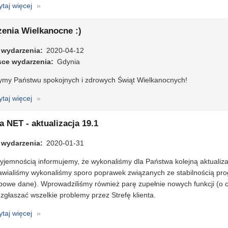
ytaj więcej
o
Dzień
Bibliotekarza
zenia Wielkanocne :)
i
 wydarzenia
Bibliotek
2020-04-12
sce wydarzenia
Gdynia
ymy Państwu spokojnych i zdrowych Świąt Wielkanocnych!
ytaj więcej
o
Życzenia
Wielkanocne
a NET - aktualizacja 19.1
:)
 wydarzenia
2020-01-31
yjemnością informujemy, że wykonaliśmy dla Państwa kolejną aktualizacj
awialiśmy wykonaliśmy sporo poprawek związanych ze stabilnością pro
ypowe dane). Wprowadziliśmy również parę zupełnie nowych funkcji (o 
zgłaszać wszelkie problemy przez Strefę klienta.
ytaj więcej
o
Libra