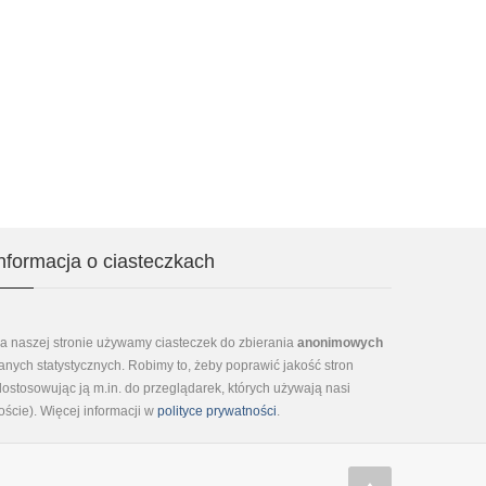
nformacja o ciasteczkach
a naszej stronie używamy ciasteczek do zbierania
anonimowych
anych statystycznych. Robimy to, żeby poprawić jakość stron
dostosowując ją m.in. do przeglądarek, których używają nasi
oście). Więcej informacji w
polityce prywatności
.