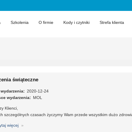
a
Szkolenia
O firmie
Kody i czytniki
Strefa klienta
zenia świąteczne
 wydarzenia
2020-12-24
sce wydarzenia
MOL
y Klienci,
ch szczególnych czasach życzymy Wam przede wszystkim dużo zdrowia
ytaj więcej
o
Życzenia