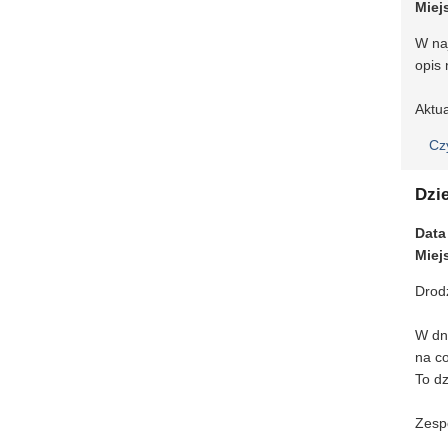
Miej
W na
opis 
Aktu
Cz
Dzie
Data
Miej
Drodz
W dn
na co
To d
Zesp