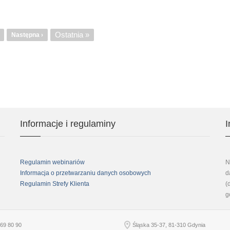
NET
nicowanie
-
aktualizacja
Ostatnia
Ostatnia »
trona
Następna
Następna ›
19.1
strona
strona
Informacje i regulaminy
I
Regulamin webinariów
N
Informacja o przetwarzaniu danych osobowych
d
Regulamin Strefy Klienta
(
g
69 80 90
Śląska 35-37, 81-310 Gdynia