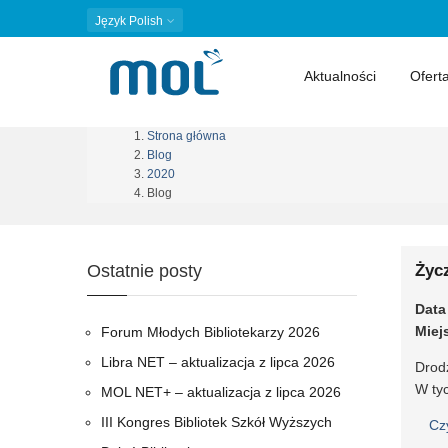
Język
Polish
Aktualności
Ofert
Strona główna
Ścieżka
Blog
2020
nawigacyjna
Blog
Ostatnie posty
Życ
Data
Miej
Forum Młodych Bibliotekarzy 2026
Libra NET – aktualizacja z lipca 2026
Drodz
W ty
MOL NET+ – aktualizacja z lipca 2026
III Kongres Bibliotek Szkół Wyższych
Cz