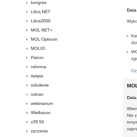
kongres
Data
Libra NET
Libra2000
Wykon
MOL NET+
Ka
MOL Optivum
dz
MOLIO
WC
Patron
zg
reforma
Cz
święta
szkolenie
MOL
vulcan
Data
webinarium
Wiemy
Wielkanoc
Nie z
z39.50
innym
uspra
życzenia