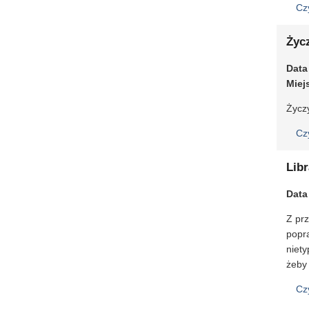
Cz
Życ
Data
Miej
Życz
Cz
Libr
Data
Z prz
popr
niet
żeby 
Cz