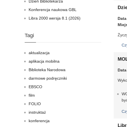
Dzień Bibliotekarza
Dzi
Konferencja naukowa GBL
Libra 2000 wersja 8.1 (2026)
Data
Miej
Tagi
Życz
Cz
aktualizacja
MOL
aplikacja mobilna
Biblioteka Narodowa
Data
darmowe podręczniki
Wyko
EBSCO
WC
film
by
FOLIO
Cz
instruktaż
konferencja
Libr