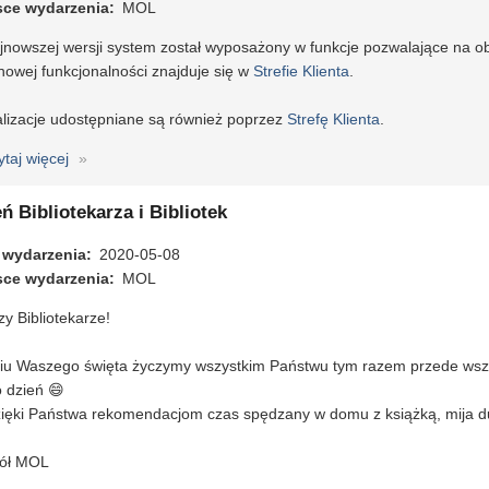
sce wydarzenia
20.0
MOL
jnowszej wersji system został wyposażony w funkcje pozwalające na 
nowej funkcjonalności znajduje się w
Strefie Klienta
.
alizacje udostępniane są również poprzez
Strefę Klienta
.
ytaj więcej
o
PATRON
5.0.3
ń Bibliotekarza i Bibliotek
-
 wydarzenia
aktualizacja
2020-05-08
sce wydarzenia
systemu
MOL
y Bibliotekarze!
iu Waszego święta życzymy wszystkim Państwu tym razem przede wszyst
 dzień 😄
zięki Państwa rekomendacjom czas spędzany w domu z książką, mija du
ół MOL