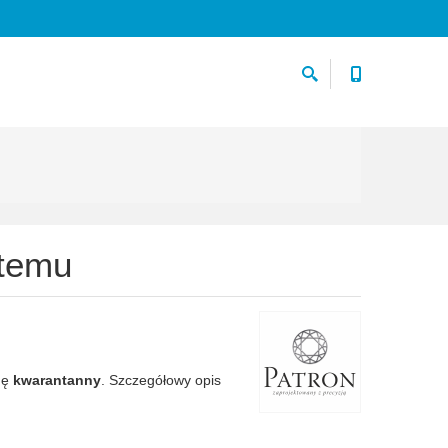
stemu
gę
kwarantanny
. Szczegółowy opis