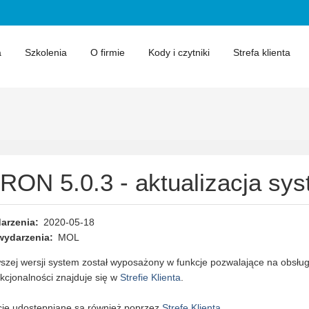
a
Szkolenia
O firmie
Kody i czytniki
Strefa klienta
RON 5.0.3 - aktualizacja sy
arzenia
2020-05-18
wydarzenia
MOL
szej wersji system został wyposażony w funkcje pozwalające na obsłu
kcjonalności znajduje się w
Strefie Klienta
.
cje udostępniane są również poprzez
Strefę Klienta
.