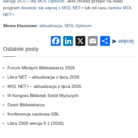
wersję 16.0.7 dla MOL Optivum
. Jeśli chcesz przejść na nowy
program
dowiedz się więcej o MOL NET+
lub od razu
zamów MOL
NET+
.
Słowa kluczowe
:
aktualizacja
,
MOL Optivum
Facebook
LinkedIn
X
Email
Share
Ostatnie posty
Forum Młodych Bibliotekarzy 2026
Libra NET – aktualizacja z lipca 2026
MOL NET+ – aktualizacja z lipca 2026
III Kongres Bibliotek Szkół Wyższych
Dzień Bibliotekarza
Konferencja naukowa GBL
Libra 2000 wersja 8.1 (2026)