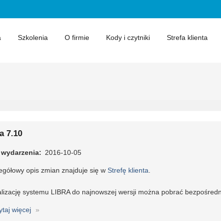
a
Szkolenia
O firmie
Kody i czytniki
Strefa klienta
a 7.10
 wydarzenia
2016-10-05
egółowy opis zmian znajduje się w
Strefę klienta
.
lizację systemu LIBRA do najnowszej wersji można pobrać bezpośredni
ytaj więcej
o
Libra