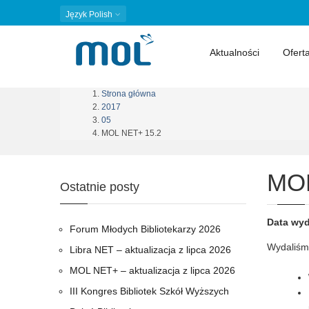
Język
Polish
Aktualności
Ofert
Strona główna
Ścieżka
2017
05
nawigacyjna
MOL NET+ 15.2
MOL
Ostatnie posty
Data wyd
Forum Młodych Bibliotekarzy 2026
Wydaliśm
Libra NET – aktualizacja z lipca 2026
MOL NET+ – aktualizacja z lipca 2026
III Kongres Bibliotek Szkół Wyższych