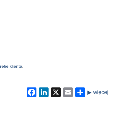
refie klienta
.
Facebook
LinkedIn
X
Email
Share