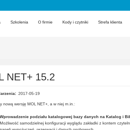
a
Szkolenia
O firmie
Kody i czytniki
Strefa klienta
 NET+ 15.2
arzenia
2017-05-19
y nową wersję MOL NET+, a w niej m.in.:
Wprowadzenie podziału katalogowej bazy danych na Katalog i Bib
Możliwość samodzielnej konfiguracji wyglądu zakładki z kontem czyteln
paneli wypożyczeń, rezerwacji i danych osobowych.