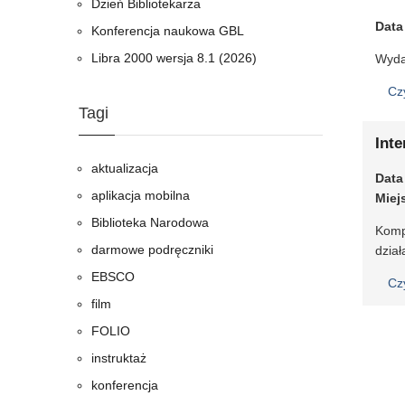
Dzień Bibliotekarza
Data
Konferencja naukowa GBL
Libra 2000 wersja 8.1 (2026)
Wydal
Cz
Tagi
Int
aktualizacja
Data
aplikacja mobilna
Miej
Biblioteka Narodowa
Komp
darmowe podręczniki
dzia
EBSCO
Cz
film
FOLIO
instruktaż
konferencja