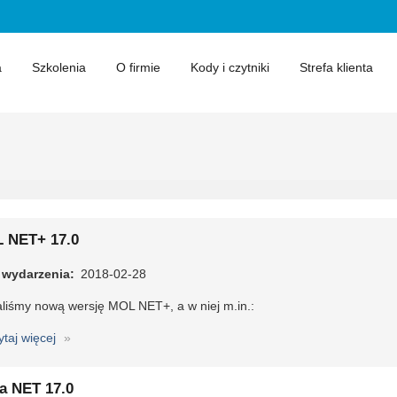
a
Szkolenia
O firmie
Kody i czytniki
Strefa klienta
 NET+ 17.0
 wydarzenia
2018-02-28
liśmy nową wersję MOL NET+, a w niej m.in.:
ytaj więcej
o
MOL
NET+
ra NET 17.0
17.0