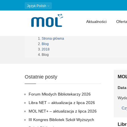
Język
Polish
Aktualności
Ofert
Strona główna
Ścieżka
Blog
2018
nawigacyjna
Blog
Ostatnie posty
MOL
Data
Forum Młodych Bibliotekarzy 2026
Wyda
Libra NET – aktualizacja z lipca 2026
Cz
MOL NET+ – aktualizacja z lipca 2026
III Kongres Bibliotek Szkół Wyższych
Lib