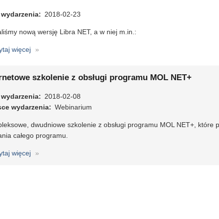
 wydarzenia
2018-02-23
iśmy nową wersję Libra NET, a w niej m.in.:
ytaj więcej
o
Libra
NET
ernetowe szkolenie z obsługi programu MOL NET+
17.0
 wydarzenia
2018-02-08
sce wydarzenia
Webinarium
leksowe, dwudniowe szkolenie z obsługi programu MOL NET+, które 
łania całego programu.
ytaj więcej
o
Internetowe
szkolenie
z
obsługi
programu
MOL