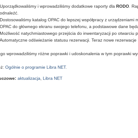
Uporządkowaliśmy i wprowadziliśmy dodatkowe raporty dla
RODO
. Ra
odnaleźć.
Dostosowaliśmy katalog OPAC do lepszej współpracy z urządzeniami mob
OPAC do głównego ekranu swojego telefonu, a podstawowe dane będą 
Możliwość natychmiastowego przejścia do inwentaryzacji po otwarciu 
Automatyczne odświeżanie statusu rezerwacji. Teraz nowe rezerwacje 
go wprowadziliśmy różne poprawki i udoskonalenia w tym poprawki wyd
eż:
Ogólnie o programie Libra NET
.
luczowe
:
aktualizacja
,
Libra NET