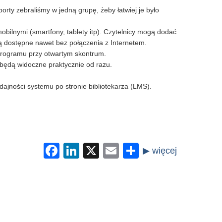
porty zebraliśmy w jedną grupę, żeby łatwiej je było
ilnymi (smartfony, tablety itp). Czytelnicy mogą dodać
dostępne nawet bez połączenia z Internetem.
programu przy otwartym skontrum.
będą widoczne praktycznie od razu.
ajności systemu po stronie bibliotekarza (LMS).
Facebook
LinkedIn
X
Email
Share