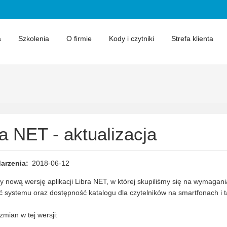
a
Szkolenia
O firmie
Kody i czytniki
Strefa klienta
ra NET - aktualizacja
arzenia
2018-06-12
 nową wersję aplikacji Libra NET, w której skupiliśmy się na wymag
 systemu oraz dostępność katalogu dla czytelników na smartfonach i t
zmian w tej wersji: