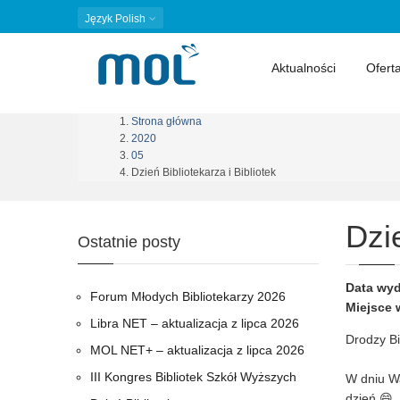
Język
Polish
Aktualności
Ofert
Strona główna
Ścieżka
2020
05
nawigacyjna
Dzień Bibliotekarza i Bibliotek
Dzie
Ostatnie posty
Data wyd
Forum Młodych Bibliotekarzy 2026
Miejsce 
Libra NET – aktualizacja z lipca 2026
Drodzy Bi
MOL NET+ – aktualizacja z lipca 2026
III Kongres Bibliotek Szkół Wyższych
W dniu Wa
dzień 😄