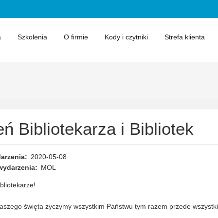
a
Szkolenia
O firmie
Kody i czytniki
Strefa klienta
ń Bibliotekarza i Bibliotek
arzenia
2020-05-08
wydarzenia
MOL
bliotekarze!
szego święta życzymy wszystkim Państwu tym razem przede wszystkim 