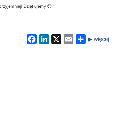
rzyjemniej! Dziękujemy 🙂
Facebook
LinkedIn
X
Email
Share