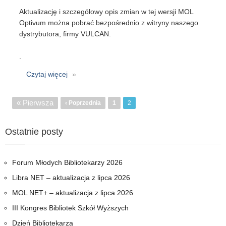
Aktualizację i szczegółowy opis zmian w tej wersji MOL
Optivum można pobrać bezpośrednio z witryny naszego
dystrybutora, firmy VULCAN.
.
Czytaj więcej
o
MOL
Optivum
Stronicowanie
Pierwsza
« Pierwsza
Poprzednia
‹ Poprzednia
Strona
1
2
16.00.6
strona
strona
Ostatnie posty
Forum Młodych Bibliotekarzy 2026
Libra NET – aktualizacja z lipca 2026
MOL NET+ – aktualizacja z lipca 2026
III Kongres Bibliotek Szkół Wyższych
Dzień Bibliotekarza