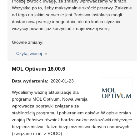
Proszę zwrócić uwagę, że zmiany wprowadzamy w turach.
Wszystko po to, żeby maksymalnie skrócić przerwy. Zależnie
od tego na jakim serwerze jest Państwa instalacja mogli
dostać nową wersję innego dnia, ale do końca stycznia
wszyscy powinni już korzystać z najnowszej wersji.
Główne zmiany:
Czytaj więcej
o
MOL
NET+
MOL Optivum 16.00.6
-
Data wydarzenia
aktualizacja
2020-01-23
19.1
Wydaliśmy ważną aktualizację dla
programu MOL Optivum. Nowa wersja
wprowadza poprawki związane ze
stabilnością programu i pobieraniem opisów. W opisie zmian
znajdą Państwo również bardzo ważne wskazówki dotyczące
bezpieczeństwa. Także bezpieczeństwa danych osobowych
(związane m.in. z RODO).