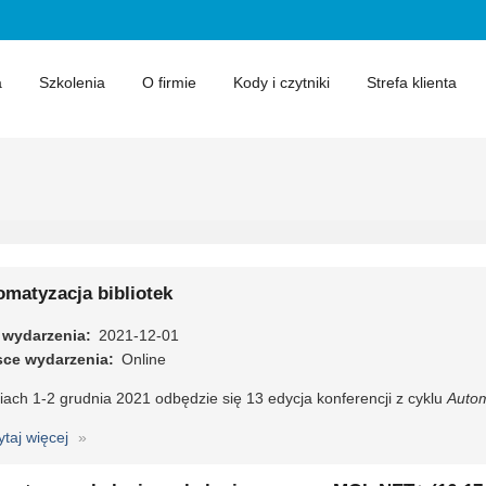
a
Szkolenia
O firmie
Kody i czytniki
Strefa klienta
omatyzacja bibliotek
 wydarzenia
2021-12-01
sce wydarzenia
Online
ach 1-2 grudnia 2021 odbędzie się 13 edycja konferencji z cyklu
Autom
ytaj więcej
o
Automatyzacja
bibliotek