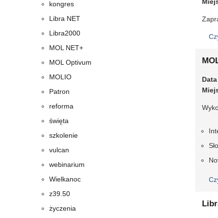
Miej
kongres
Libra NET
Zapr
Libra2000
Cz
MOL NET+
MOL
MOL Optivum
MOLIO
Data
Miej
Patron
reforma
Wyko
święta
In
szkolenie
Sł
vulcan
No
webinarium
Wielkanoc
Cz
z39.50
Libr
życzenia