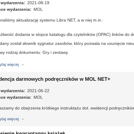
 wydarzenia
aktualizacja
2021-08-19
sce wydarzenia
20.3
MOL
aliśmy aktualizację systemu Libra NET, a w niej m.in.:
żliwość dodania w stopce katalogu dla czytelników (OPAC) linków do d
dany został słownik sygnatur zasobów, który pozwala na usunięcie nie
wy rodzaj dokumentu: Gry i zestawy.
ytaj więcej
o
Libra
NET
dencja darmowych podręczników w MOL NET+
-
 wydarzenia
aktualizacja
2021-06-22
sce wydarzenia
20.3
MOL
aszamy do obejrzenia krótkiego instruktażu dot. ewidencji podręczni
ytaj więcej
o
Ewidencja
darmowych
esienie kwarantanny książek