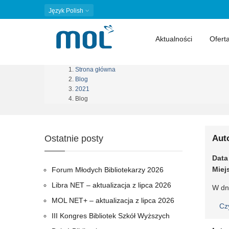
Język
Polish
Aktualności
Ofert
Strona główna
Ścieżka
Blog
2021
nawigacyjna
Blog
Ostatnie posty
Aut
Data
Miej
Forum Młodych Bibliotekarzy 2026
Libra NET – aktualizacja z lipca 2026
W dni
MOL NET+ – aktualizacja z lipca 2026
Cz
III Kongres Bibliotek Szkół Wyższych