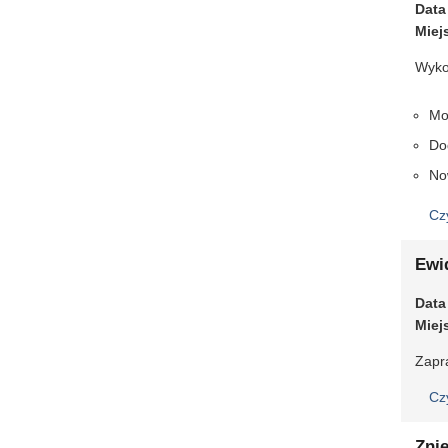
Data
Miej
Wykon
Mo
Do
No
Cz
Ewi
Data
Miej
Zapr
Cz
Zni