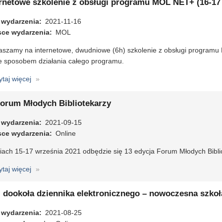
ernetowe szkolenie z obsługi programu MOL NET+ (16-17 
 wydarzenia
2021-11-16
sce wydarzenia
MOL
aszamy na internetowe, dwudniowe (6h) szkolenie z obsługi program
ze sposobem działania całego programu.
ytaj więcej
o
Internetowe
szkolenie
Forum Młodych Bibliotekarzy
z
 wydarzenia
obsługi
2021-09-15
sce wydarzenia
programu
Online
MOL
iach 15-17 września 2021 odbędzie się 13 edycja Forum Młodych Bibli
NET+
(16-
ytaj więcej
o
17
13
listopada)
Forum
° dookoła dziennika elektronicznego – nowoczesna szk
Młodych
 wydarzenia
Bibliotekarzy
2021-08-25