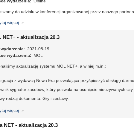
sce wydarzenia
Online
aszamy do udziału w konferencji organizowanej przez naszego partner
ytaj więcej
o
360°
dookoła
 NET+ - aktualizacja 20.3
dziennika
 wydarzenia
elektronicznego
2021-08-19
sce wydarzenia
–
MOL
nowoczesna
naliśmy aktualizację systemu MOL NET+, a w niej m.in.:
szkoła
z
tegracja z wydawcą Nowa Era pozwalająca przyśpieszyć obsługę darm
VULCAN
ownik sygnatur zasobów, który pozwala na usunięcie nieużywanych czy 
wy rodzaj dokumentu: Gry i zestawy.
ytaj więcej
o
MOL
NET+
a NET - aktualizacja 20.3
-