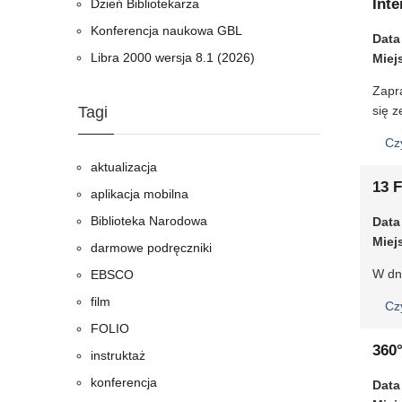
Int
Dzień Bibliotekarza
Konferencja naukowa GBL
Data
Libra 2000 wersja 8.1 (2026)
Miej
Zapr
Tagi
się 
Cz
aktualizacja
13 
aplikacja mobilna
Biblioteka Narodowa
Data
Miej
darmowe podręczniki
W dn
EBSCO
film
Cz
FOLIO
360
instruktaż
konferencja
Data