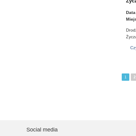
Życ
Data
Miej
Drodz
Życz
Cz
Stro
1
S
2
Social media