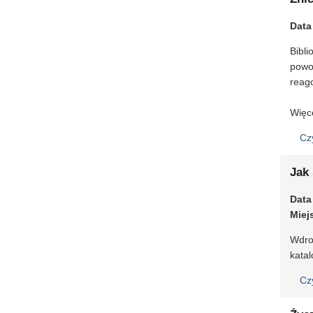
Data
Bibl
powo
reag
Więc
Cz
Jak 
Data
Miej
Wdro
katal
Cz