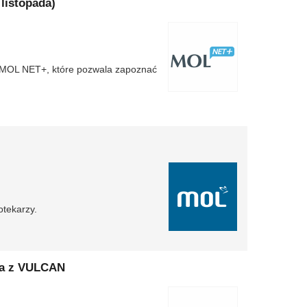
listopada)
u MOL NET+, które pozwala zapoznać
otekarzy.
oła z VULCAN