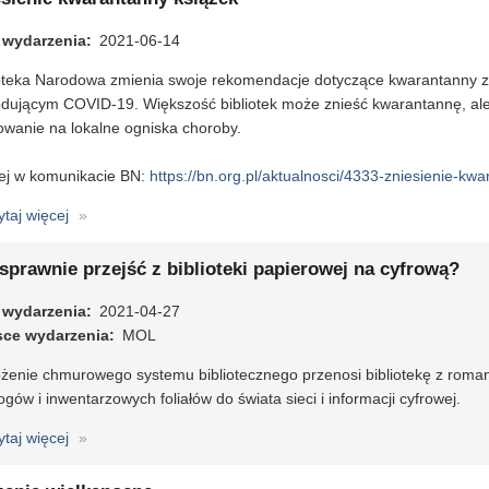
podręczników
 wydarzenia
w
2021-06-14
MOL
ioteka Narodowa zmienia swoje rekomendacje dotyczące kwarantanny 
NET+
dującym COVID-19. Większość bibliotek może znieść kwarantannę, ale 
owanie na lokalne ogniska choroby.
ej w komunikacie BN:
https://bn.org.pl/aktualnosci/4333-zniesienie-kw
ytaj więcej
o
Zniesienie
kwarantanny
sprawnie przejść z biblioteki papierowej na cyfrową?
książek
 wydarzenia
2021-04-27
sce wydarzenia
MOL
żenie chmurowego systemu bibliotecznego przenosi bibliotekę z roma
ogów i inwentarzowych foliałów do świata sieci i informacji cyfrowej.
ytaj więcej
o
Jak
sprawnie