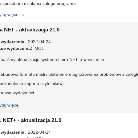
ze sposobem działania całego programu.
3
ytaj więcej
o
Internetowe
szkolenie
a NET - aktualizacja 21.0
z
 wydarzenia
obsługi
2022-04-24
sce wydarzenia
programu
MOL
MOL
aliśmy aktualizację systemu Libra NET, a w niej m.in.:
NET+
(11-
zebudowa formatu maili i ułatwienie diagnozowania problemów z zaległ
12
maja
oskonalenia importu czytelników.
2022)
prawa wydajności.
ytaj więcej
o
Libra
NET
 NET+ - aktualizacja 21.0
-
 wydarzenia
aktualizacja
2022-04-24