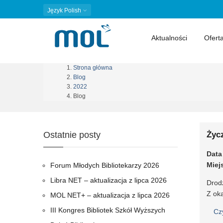
Język
Polish
Aktualności
Ofert
Strona główna
Ścieżka
Blog
2022
nawigacyjna
Blog
Ostatnie posty
Życ
Data
Miej
Forum Młodych Bibliotekarzy 2026
Libra NET – aktualizacja z lipca 2026
Drodz
Z ok
MOL NET+ – aktualizacja z lipca 2026
III Kongres Bibliotek Szkół Wyższych
Cz