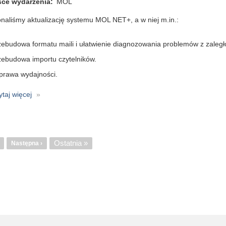
sce wydarzenia
21.0
MOL
naliśmy aktualizację systemu MOL NET+, a w niej m.in.:
zebudowa formatu maili i ułatwienie diagnozowania problemów z zaległ
zebudowa importu czytelników.
prawa wydajności.
ytaj więcej
o
MOL
NET+
nicowanie
-
aktualizacja
Ostatnia
Ostatnia »
trona
Następna
Następna ›
21.0
strona
strona