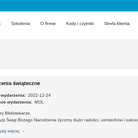
a
Szkolenia
O firmie
Kody i czytniki
Strefa klienta
zenia świąteczne
 wydarzenia
2022-12-24
sce wydarzenia
MOL
y Bibliotekarze,
azji Świąt Bożego Narodzenia życzmy dużo radości, uśmiechów i sukce
ytaj więcej
o
Życzenia