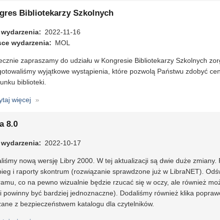
świąteczne
gres Bibliotekarzy Szkolnych
 wydarzenia
2022-11-16
sce wydarzenia
MOL
ecznie zapraszamy do udziału w Kongresie Bibliotekarzy Szkolnych zo
gotowaliśmy wyjątkowe wystąpienia, które pozwolą Państwu zdobyć ce
unku biblioteki.
ytaj więcej
o
Kongres
Bibliotekarzy
a 8.0
Szkolnych
 wydarzenia
2022-10-17
iśmy nową wersję Libry 2000. W tej aktualizacji są dwie duże zmiany.
bieg i raporty skontrum (rozwiązanie sprawdzone już w LibraNET). Odś
amu, co na pewno wizualnie będzie rzucać się w oczy, ale również moż
i powinny być bardziej jednoznaczne). Dodaliśmy również klika popraw
zane z bezpieczeństwem katalogu dla czytelników.