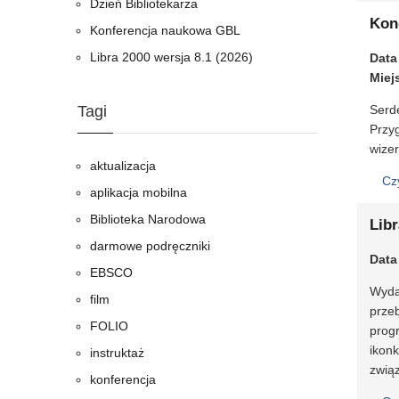
Dzień Bibliotekarza
Kon
Konferencja naukowa GBL
Libra 2000 wersja 8.1 (2026)
Data
Miej
Tagi
Serd
Przy
wizer
aktualizacja
Cz
aplikacja mobilna
Biblioteka Narodowa
Libr
darmowe podręczniki
Data
EBSCO
Wydal
film
prze
FOLIO
progr
ikonk
instruktaż
zwią
konferencja