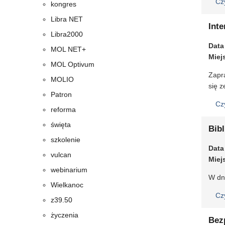
Cz
kongres
Libra NET
Int
Libra2000
Data
MOL NET+
Miej
MOL Optivum
Zapr
MOLIO
się 
Patron
Cz
reforma
święta
Bibl
szkolenie
Data
vulcan
Miej
webinarium
W dni
Wielkanoc
Cz
z39.50
życzenia
Bez