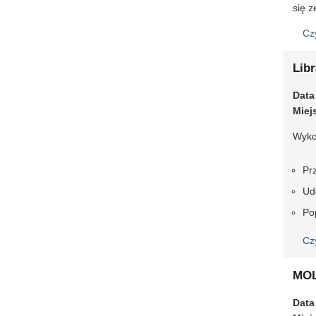
się 
Cz
Libr
Data
Miej
Wykon
Pr
Ud
Po
Cz
MOL
Data