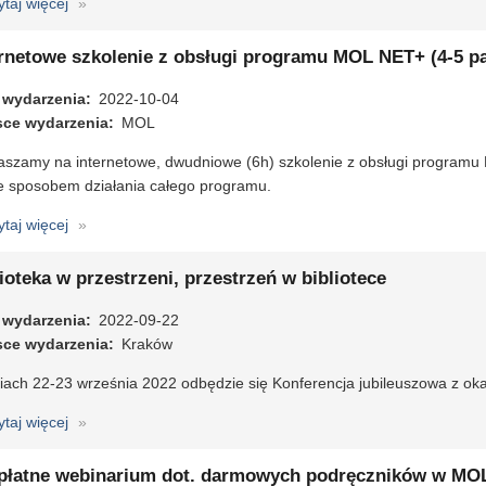
ytaj więcej
o
Libra
8.0
ernetowe szkolenie z obsługi programu MOL NET+ (4-5 pa
 wydarzenia
2022-10-04
sce wydarzenia
MOL
aszamy na internetowe, dwudniowe (6h) szkolenie z obsługi program
ze sposobem działania całego programu.
ytaj więcej
o
Internetowe
szkolenie
ioteka w przestrzeni, przestrzeń w bibliotece
z
 wydarzenia
obsługi
2022-09-22
sce wydarzenia
programu
Kraków
MOL
ach 22-23 września 2022 odbędzie się Konferencja jubileuszowa z okaz
NET+
(4-
ytaj więcej
o
5
Biblioteka
października
w
płatne webinarium dot. darmowych podręczników w MO