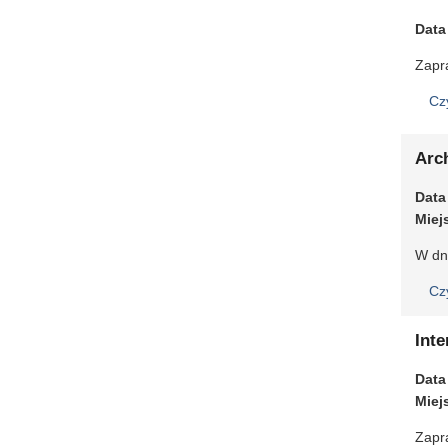
Data
Zapr
Cz
Arch
Data
Miej
W dni
Cz
Int
Data
Miej
Zapr