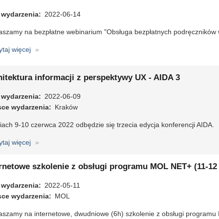
2022)
przestrzeni,
 wydarzenia
przestrzeń
2022-06-14
w
aszamy na bezpłatne webinarium "Obsługa bezpłatnych podręczników
bibliotece
ytaj więcej
o
Bezpłatne
webinarium
itektura informacji z perspektywy UX - AIDA 3
dot.
darmowych
 wydarzenia
2022-06-09
podręczników
sce wydarzenia
Kraków
w
ach 9-10 czerwca 2022 odbędzie się trzecia edycja konferencji AIDA.
MOL
NET+
ytaj więcej
o
Architektura
informacji
ernetowe szkolenie z obsługi programu MOL NET+ (11-12
z
 wydarzenia
perspektywy
2022-05-11
sce wydarzenia
UX
MOL
-
aszamy na internetowe, dwudniowe (6h) szkolenie z obsługi program
AIDA