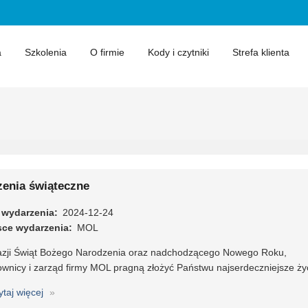
a
Szkolenia
O firmie
Kody i czytniki
Strefa klienta
zenia świąteczne
 wydarzenia
2024-12-24
sce wydarzenia
MOL
azji Świąt Bożego Narodzenia oraz nadchodzącego Nowego Roku,
ownicy i zarząd firmy MOL pragną złożyć Państwu najserdeczniejsze ży
ytaj więcej
o
Życzenia