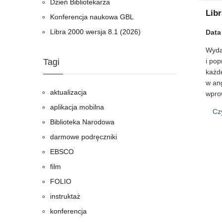
Dzień Bibliotekarza
Libr
Konferencja naukowa GBL
Libra 2000 wersja 8.1 (2026)
Data
Wyda
Tagi
i pop
każde
w ang
aktualizacja
wpro
aplikacja mobilna
Cz
Biblioteka Narodowa
darmowe podręczniki
EBSCO
film
FOLIO
instruktaż
konferencja