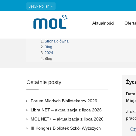
Język
Polish
Aktualności
Ofert
Strona główna
Ścieżka
Blog
2024
nawigacyjna
Blog
Ostatnie posty
Życ
Data
Miej
Forum Młodych Bibliotekarzy 2026
Libra NET – aktualizacja z lipca 2026
Z ok
prac
MOL NET+ – aktualizacja z lipca 2026
III Kongres Bibliotek Szkół Wyższych
Cz