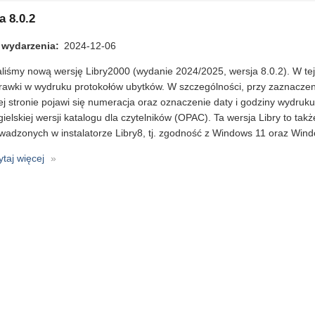
świąteczne
a 8.0.2
 wydarzenia
2024-12-06
liśmy nową wersję Libry2000 (wydanie 2024/2025, wersja 8.0.2). W tej
rawki w wydruku protokołów ubytków. W szczególności, przy zaznaczeniu
j stronie pojawi się numeracja oraz oznaczenie daty i godziny wydruk
ielskiej wersji katalogu dla czytelników (OPAC). Ta wersja Libry to ta
wadzonych w instalatorze Libry8, tj. zgodność z Windows 11 oraz Win
ytaj więcej
o
Libra
8.0.2