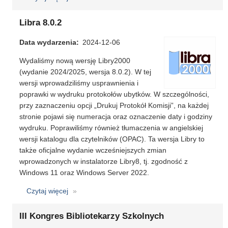
Życzenia
świąteczne
Libra 8.0.2
Data wydarzenia
2024-12-06
Wydaliśmy nową wersję Libry2000
(wydanie 2024/2025, wersja 8.0.2). W tej
wersji wprowadziliśmy usprawnienia i
poprawki w wydruku protokołów ubytków. W szczególności,
przy zaznaczeniu opcji „Drukuj Protokół Komisji”, na każdej
stronie pojawi się numeracja oraz oznaczenie daty i godziny
wydruku. Poprawiliśmy również tłumaczenia w angielskiej
wersji katalogu dla czytelników (OPAC). Ta wersja Libry to
także oficjalne wydanie wcześniejszych zmian
wprowadzonych w instalatorze Libry8, tj. zgodność z
Windows 11 oraz Windows Server 2022.
Czytaj więcej
o
Libra
8.0.2
III Kongres Bibliotekarzy Szkolnych