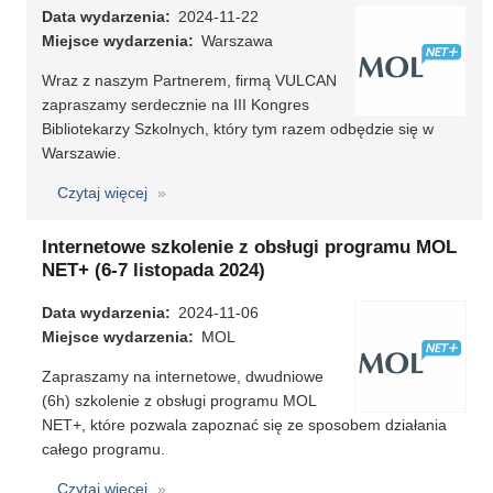
Data wydarzenia
2024-11-22
Miejsce wydarzenia
Warszawa
Wraz z naszym Partnerem, firmą VULCAN
zapraszamy serdecznie na III Kongres
Bibliotekarzy Szkolnych, który tym razem odbędzie się w
Warszawie.
Czytaj więcej
o
III
Kongres
Internetowe szkolenie z obsługi programu MOL
Bibliotekarzy
NET+ (6-7 listopada 2024)
Szkolnych
Data wydarzenia
2024-11-06
Miejsce wydarzenia
MOL
Zapraszamy na internetowe, dwudniowe
(6h) szkolenie z obsługi programu MOL
NET+, które pozwala zapoznać się ze sposobem działania
całego programu.
Czytaj więcej
o