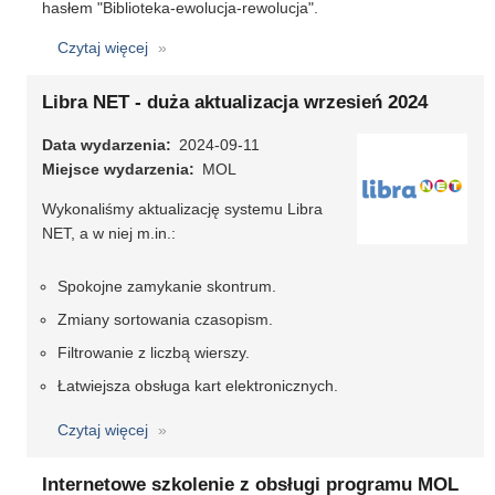
hasłem "Biblioteka-ewolucja-rewolucja".
Czytaj więcej
o
16.
Forum
Libra NET - duża aktualizacja wrzesień 2024
Młodych
Data wydarzenia
Bibliotekarzy
2024-09-11
Miejsce wydarzenia
MOL
Wykonaliśmy aktualizację systemu Libra
NET, a w niej m.in.:
Spokojne zamykanie skontrum.
Zmiany sortowania czasopism.
Filtrowanie z liczbą wierszy.
Łatwiejsza obsługa kart elektronicznych.
Czytaj więcej
o
Libra
NET
Internetowe szkolenie z obsługi programu MOL