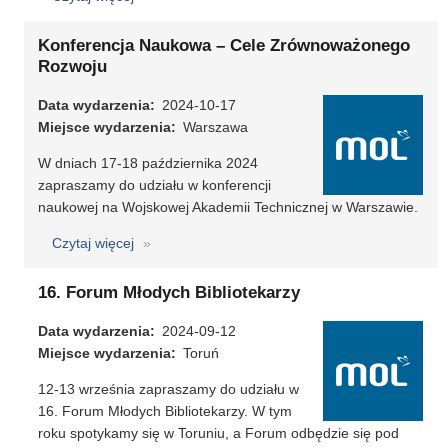
Internetowe
szkolenie
Konferencja Naukowa – Cele Zrównoważonego
z
Rozwoju
obsługi
Data wydarzenia
2024-10-17
programu
Miejsce wydarzenia
Warszawa
MOL
NET+
W dniach 17-18 października 2024
(6-
zapraszamy do udziału w konferencji
7
naukowej na Wojskowej Akademii Technicznej w Warszawie.
listopada
2024)
Czytaj więcej
o
Konferencja
Naukowa
16. Forum Młodych Bibliotekarzy
–
Data wydarzenia
Cele
2024-09-12
Miejsce wydarzenia
Zrównoważonego
Toruń
Rozwoju
12-13 września zapraszamy do udziału w
16. Forum Młodych Bibliotekarzy. W tym
roku spotykamy się w Toruniu, a Forum odbędzie się pod