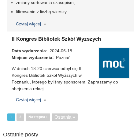
2024)
zmiany sortowania czasopism;
filtrowanie z liczbą wierszy.
Czytaj więcej
o
MOL
NET+
II Kongres Bibliotek Szkół Wyższych
-
Data wydarzenia
aktualizacja
2024-06-18
Miejsce wydarzenia
lipiec
Poznań
2024
W dniach 18-20 czerwca odbył się II
Kongres Bibliotek Szkół Wyższych w
Poznaniu, którego byliśmy sponsorem. Zapraszamy do
obejrzenia relacji.
Czytaj więcej
o
II
Kongres
Stronicowanie
Ostatnia
Ostatnia »
1
Strona
2
Następna
Następna ›
Bibliotek
strona
strona
Szkół
Wyższych
Ostatnie posty