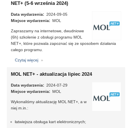
-
NET+ (5-6 września 2024)
duża
Data wydarzenia
2024-09-05
aktualizacja
Miejsce wydarzenia
MOL
wrzesień
2024
Zapraszamy na internetowe, dwudniowe
(6h) szkolenie z obsługi programu MOL
NET+, które pozwala zapoznać się ze sposobem działania
całego programu.
Czytaj więcej
o
Internetowe
szkolenie
MOL NET+ - aktualizacja lipiec 2024
z
Data wydarzenia
obsługi
2024-07-29
Miejsce wydarzenia
programu
MOL
MOL
Wykonaliśmy aktualizację MOL NET+, a w
NET+
niej m.in.:
(5-
6
łatwiejsza obsługa kart elektronicznych;
września