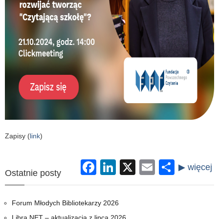
Zapisy (
link
)
Facebook
LinkedIn
X
Email
Share
Ostatnie posty
Forum Młodych Bibliotekarzy 2026
Libra NET – aktualizacja z lipca 2026