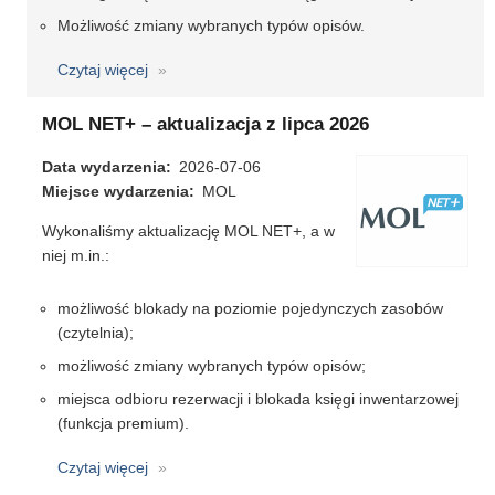
Możliwość zmiany wybranych typów opisów.
Czytaj więcej
o
Libra
NET
MOL NET+ – aktualizacja z lipca 2026
–
Data wydarzenia
aktualizacja
2026-07-06
Miejsce wydarzenia
z
MOL
lipca
Wykonaliśmy aktualizację MOL NET+, a w
2026
niej m.in.:
możliwość blokady na poziomie pojedynczych zasobów
(czytelnia);
możliwość zmiany wybranych typów opisów;
miejsca odbioru rezerwacji i blokada księgi inwentarzowej
(funkcja premium).
Czytaj więcej
o
MOL