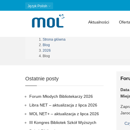
Język
Polish
Aktualności
Ofert
Strona główna
Ścieżka
Blog
2026
nawigacyjna
Blog
Ostatnie posty
For
Data
Miej
Forum Młodych Bibliotekarzy 2026
Libra NET – aktualizacja z lipca 2026
Zapr
Jaro
MOL NET+ – aktualizacja z lipca 2026
III Kongres Bibliotek Szkół Wyższych
Cz