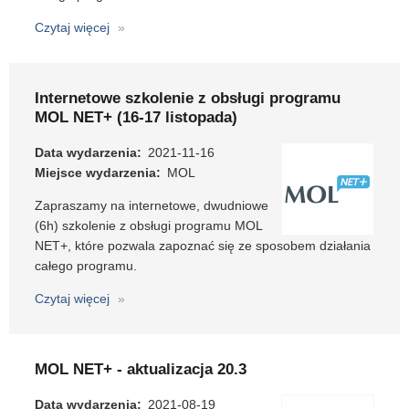
Czytaj więcej
o
Internetowe
szkolenie
z
Internetowe szkolenie z obsługi programu
obsługi
MOL NET+ (16-17 listopada)
programu
MOL
Data wydarzenia
2021-11-16
NET+
Miejsce wydarzenia
MOL
(1-
Zapraszamy na internetowe, dwudniowe
2
(6h) szkolenie z obsługi programu MOL
lutego
NET+, które pozwala zapoznać się ze sposobem działania
2022)
całego programu.
Czytaj więcej
o
Internetowe
szkolenie
z
MOL NET+ - aktualizacja 20.3
obsługi
programu
Data wydarzenia
2021-08-19