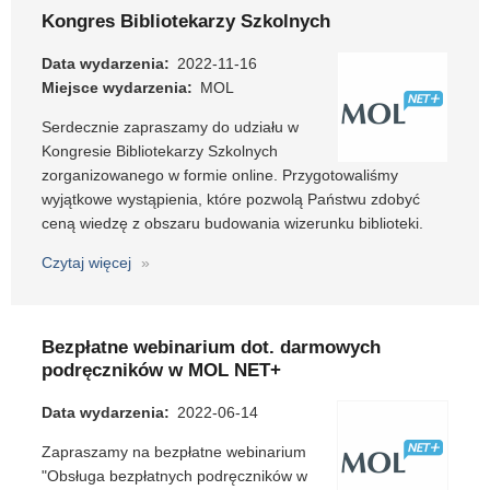
z
Kongres Bibliotekarzy Szkolnych
obsługi
programu
Data wydarzenia
2022-11-16
MOL
Miejsce wydarzenia
MOL
NET+
Serdecznie zapraszamy do udziału w
(4-
Kongresie Bibliotekarzy Szkolnych
5
zorganizowanego w formie online. Przygotowaliśmy
października
wyjątkowe wystąpienia, które pozwolą Państwu zdobyć
2022)
ceną wiedzę z obszaru budowania wizerunku biblioteki.
Czytaj więcej
o
Kongres
Bibliotekarzy
Szkolnych
Bezpłatne webinarium dot. darmowych
podręczników w MOL NET+
Data wydarzenia
2022-06-14
Zapraszamy na bezpłatne webinarium
"Obsługa bezpłatnych podręczników w