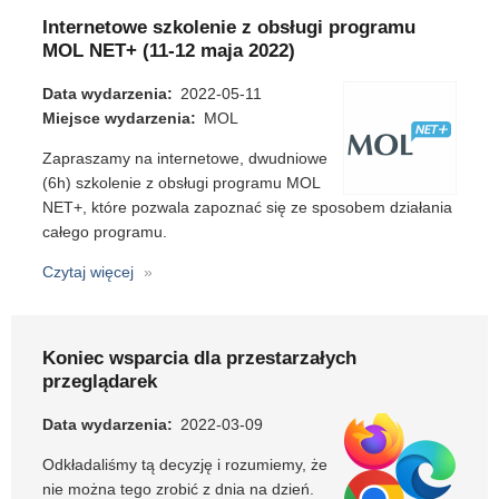
-
Internetowe szkolenie z obsługi programu
aktualizacja
MOL NET+ (11-12 maja 2022)
21.0
Data wydarzenia
2022-05-11
Miejsce wydarzenia
MOL
Zapraszamy na internetowe, dwudniowe
(6h) szkolenie z obsługi programu MOL
NET+, które pozwala zapoznać się ze sposobem działania
całego programu.
Czytaj więcej
o
Internetowe
szkolenie
z
Koniec wsparcia dla przestarzałych
obsługi
przeglądarek
programu
MOL
Data wydarzenia
2022-03-09
NET+
Odkładaliśmy tą decyzję i rozumiemy, że
(11-
nie można tego zrobić z dnia na dzień.
12