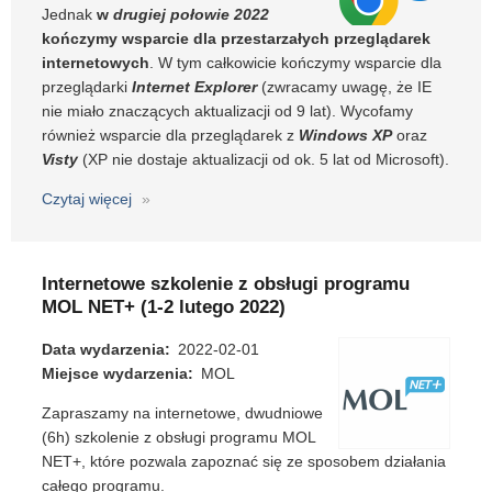
Jednak
w
drugiej połowie 2022
maja
kończymy wsparcie dla przestarzałych przeglądarek
2022)
internetowych
. W tym całkowicie kończymy wsparcie dla
przeglądarki
Internet Explorer
(zwracamy uwagę, że IE
nie miało znaczących aktualizacji od 9 lat). Wycofamy
również wsparcie dla przeglądarek z
Windows XP
oraz
Visty
(XP nie dostaje aktualizacji od ok. 5 lat od Microsoft).
Czytaj więcej
o
Koniec
wsparcia
dla
Internetowe szkolenie z obsługi programu
przestarzałych
MOL NET+ (1-2 lutego 2022)
przeglądarek
Data wydarzenia
2022-02-01
Miejsce wydarzenia
MOL
Zapraszamy na internetowe, dwudniowe
(6h) szkolenie z obsługi programu MOL
NET+, które pozwala zapoznać się ze sposobem działania
całego programu.