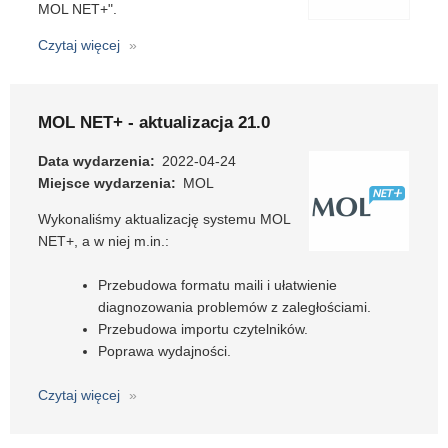
MOL NET+".
Czytaj więcej
o
Bezpłatne
webinarium
dot.
MOL NET+ - aktualizacja 21.0
darmowych
podręczników
Data wydarzenia
2022-04-24
w
Miejsce wydarzenia
MOL
MOL
Wykonaliśmy aktualizację systemu MOL
NET+
NET+, a w niej m.in.:
Przebudowa formatu maili i ułatwienie
diagnozowania problemów z zaległościami.
Przebudowa importu czytelników.
Poprawa wydajności.
Czytaj więcej
o
MOL
NET+