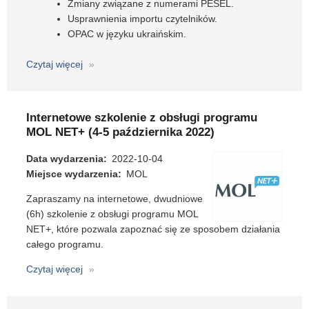
Zmiany związane z numerami PESEL.
Usprawnienia importu czytelników.
OPAC w języku ukraińskim.
Czytaj więcej
o
MOL
NET+
-
Internetowe szkolenie z obsługi programu
aktualizacja
MOL NET+ (4-5 października 2022)
22.0
Data wydarzenia
2022-10-04
Miejsce wydarzenia
MOL
Zapraszamy na internetowe, dwudniowe
(6h) szkolenie z obsługi programu MOL
NET+, które pozwala zapoznać się ze sposobem działania
całego programu.
Czytaj więcej
o
Internetowe
szkolenie