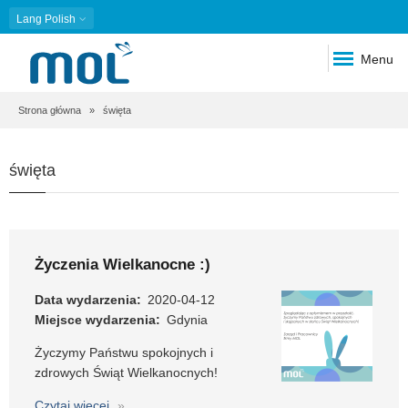
Lang
Polish
Menu
Ścieżka
Strona główna
święta
nawigacyjna
święta
Życzenia Wielkanocne :)
Data wydarzenia
2020-04-12
Miejsce wydarzenia
Gdynia
Życzymy Państwu spokojnych i
zdrowych Świąt Wielkanocnych!
Czytaj więcej
o