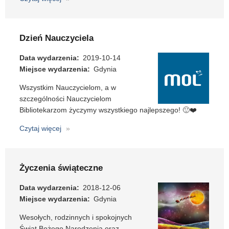
Życzenia
Wielkanocne
:)
Dzień Nauczyciela
Data wydarzenia
2019-10-14
Miejsce wydarzenia
Gdynia
Wszystkim Nauczycielom, a w
szczególności Nauczycielom
Bibliotekarzom życzymy wszystkiego najlepszego! 🙂❤️
Czytaj więcej
o
Dzień
Nauczyciela
Życzenia świąteczne
Data wydarzenia
2018-12-06
Miejsce wydarzenia
Gdynia
Wesołych, rodzinnych i spokojnych
Świąt Bożego Narodzenia oraz