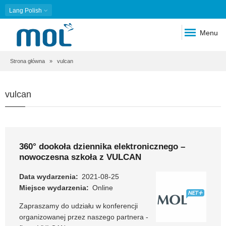
Lang
Polish
Menu
Ścieżka
Strona główna
vulcan
nawigacyjna
vulcan
360° dookoła dziennika elektronicznego –
nowoczesna szkoła z VULCAN
Data wydarzenia
2021-08-25
Miejsce wydarzenia
Online
Zapraszamy do udziału w konferencji
organizowanej przez naszego partnera -