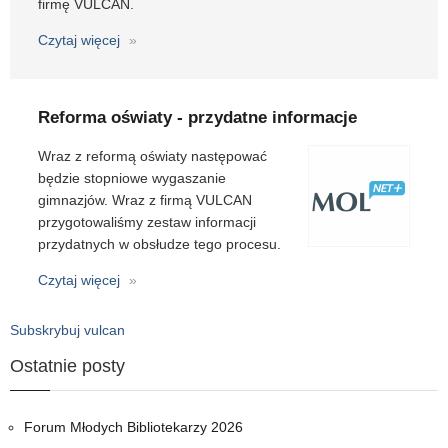
firmę VULCAN.
Czytaj więcej
o
360°
dookoła
dziennika
Reforma oświaty - przydatne informacje
elektronicznego
–
Wraz z reformą oświaty następować
nowoczesna
będzie stopniowe wygaszanie
szkoła
gimnazjów. Wraz z firmą VULCAN
z
przygotowaliśmy zestaw informacji
VULCAN
przydatnych w obsłudze tego procesu.
Czytaj więcej
o
Reforma
oświaty
Subskrybuj vulcan
-
Ostatnie posty
przydatne
informacje
Forum Młodych Bibliotekarzy 2026