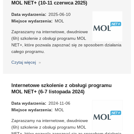
MOL NET+ (10-11 czerwca 2025)
programu
MOL
Data wydarzenia
2025-06-10
NET+
Miejsce wydarzenia
MOL
(8-
Zapraszamy na internetowe, dwudniowe
9
(6h) szkolenie z obsługi programu MOL
października
NET+, które pozwala zapoznać się ze sposobem działania
2025)
całego programu.
Czytaj więcej
o
Internetowe
szkolenie
z
Internetowe szkolenie z obsługi programu
obsługi
MOL NET+ (6-7 listopada 2024)
programu
MOL
Data wydarzenia
2024-11-06
NET+
Miejsce wydarzenia
MOL
(10-
Zapraszamy na internetowe, dwudniowe
11
(6h) szkolenie z obsługi programu MOL
czerwca
NET+, które pozwala zapoznać się ze sposobem działania