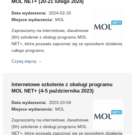
MOL NET+ (20-21 lutego 2024)
programu
MOL
Data wydarzenia
2024-02-20
NET+
Miejsce wydarzenia
MOL
(5-
Zapraszamy na internetowe, dwudniowe
6
(6h) szkolenie z obsługi programu MOL
września
NET+, które pozwala zapoznać się ze sposobem działania
2024)
całego programu.
Czytaj więcej
o
Internetowe
szkolenie
z
Internetowe szkolenie z obsługi programu
obsługi
MOL NET+ (4-5 października 2023)
programu
MOL
Data wydarzenia
2023-10-04
NET+
Miejsce wydarzenia
MOL
(20-
Zapraszamy na internetowe, dwudniowe
21
(6h) szkolenie z obsługi programu MOL
lutego
NET+, które pozwala zapoznać się ze sposobem działania
2024)