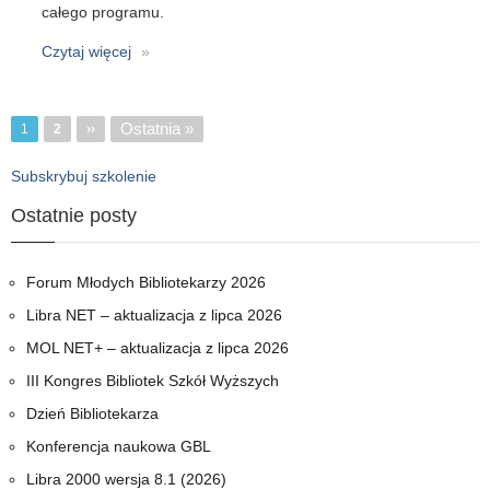
całego programu.
Czytaj więcej
o
Internetowe
szkolenie
z
Stronicowanie
Ostatnia
Ostatnia »
1
Strona
2
Następna
››
obsługi
strona
strona
programu
Subskrybuj szkolenie
MOL
Ostatnie posty
NET+
(11-
12
Forum Młodych Bibliotekarzy 2026
maja
Libra NET – aktualizacja z lipca 2026
2022)
MOL NET+ – aktualizacja z lipca 2026
III Kongres Bibliotek Szkół Wyższych
Dzień Bibliotekarza
Konferencja naukowa GBL
Libra 2000 wersja 8.1 (2026)