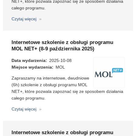
NET+, które pozwala zapoznać się ze sposobem działania
całego programu.
Czytaj więcej
o
Internetowe
szkolenie
z
Internetowe szkolenie z obsługi programu
obsługi
MOL NET+ (8-9 października 2025)
programu
MOL
Data wydarzenia
2025-10-08
NET+
Miejsce wydarzenia
MOL
(15-
Zapraszamy na internetowe, dwudniowe
16
(6h) szkolenie z obsługi programu MOL
kwietnia
NET+, które pozwala zapoznać się ze sposobem działania
2026)
całego programu.
Czytaj więcej
o
Internetowe
szkolenie
z
Internetowe szkolenie z obsługi programu
obsługi