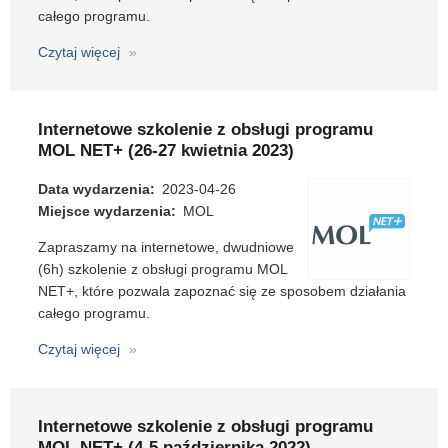
całego programu.
Czytaj więcej
o
Internetowe
szkolenie
z
Internetowe szkolenie z obsługi programu
obsługi
MOL NET+ (26-27 kwietnia 2023)
programu
MOL
Data wydarzenia
2023-04-26
NET+
Miejsce wydarzenia
MOL
(4-
Zapraszamy na internetowe, dwudniowe
5
(6h) szkolenie z obsługi programu MOL
października
NET+, które pozwala zapoznać się ze sposobem działania
2023)
całego programu.
Czytaj więcej
o
Internetowe
szkolenie
z
Internetowe szkolenie z obsługi programu
obsługi
MOL NET+ (4-5 października 2022)