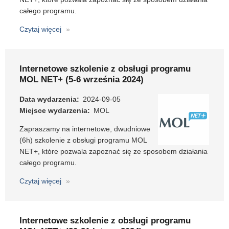
2025)
całego programu.
Czytaj więcej
o
Internetowe
szkolenie
z
Internetowe szkolenie z obsługi programu
obsługi
MOL NET+ (5-6 września 2024)
programu
MOL
Data wydarzenia
2024-09-05
NET+
Miejsce wydarzenia
MOL
(6-
Zapraszamy na internetowe, dwudniowe
7
(6h) szkolenie z obsługi programu MOL
listopada
NET+, które pozwala zapoznać się ze sposobem działania
2024)
całego programu.
Czytaj więcej
o
Internetowe
szkolenie
z
Internetowe szkolenie z obsługi programu
obsługi