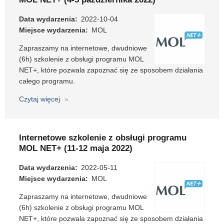
programu
MOL
Data wydarzenia
2022-10-04
NET+
Miejsce wydarzenia
MOL
(26-
Zapraszamy na internetowe, dwudniowe
27
(6h) szkolenie z obsługi programu MOL
kwietnia
NET+, które pozwala zapoznać się ze sposobem działania
2023)
całego programu.
Czytaj więcej
o
Internetowe
szkolenie
z
Internetowe szkolenie z obsługi programu
obsługi
MOL NET+ (11-12 maja 2022)
programu
MOL
Data wydarzenia
2022-05-11
NET+
Miejsce wydarzenia
MOL
(4-
Zapraszamy na internetowe, dwudniowe
5
(6h) szkolenie z obsługi programu MOL
października
NET+, które pozwala zapoznać się ze sposobem działania
2022)