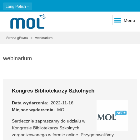
Lang
Polish
Menu
Ścieżka
Strona główna
webinarium
nawigacyjna
webinarium
Kongres Bibliotekarzy Szkolnych
Data wydarzenia
2022-11-16
Miejsce wydarzenia
MOL
Serdecznie zapraszamy do udziału w
Kongresie Bibliotekarzy Szkolnych
zorganizowanego w formie online. Przygotowaliśmy