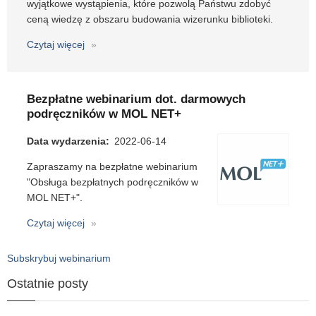
wyjątkowe wystąpienia, które pozwolą Państwu zdobyć
ceną wiedzę z obszaru budowania wizerunku biblioteki.
Czytaj więcej
o
Kongres
Bibliotekarzy
Szkolnych
Bezpłatne webinarium dot. darmowych
podręczników w MOL NET+
Data wydarzenia
2022-06-14
Zapraszamy na bezpłatne webinarium
"Obsługa bezpłatnych podręczników w
MOL NET+".
Czytaj więcej
o
Bezpłatne
webinarium
Subskrybuj webinarium
dot.
Ostatnie posty
darmowych
podręczników