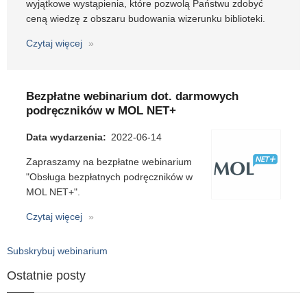
wyjątkowe wystąpienia, które pozwolą Państwu zdobyć
ceną wiedzę z obszaru budowania wizerunku biblioteki.
Czytaj więcej
o
Kongres
Bibliotekarzy
Szkolnych
Bezpłatne webinarium dot. darmowych
podręczników w MOL NET+
Data wydarzenia
2022-06-14
Zapraszamy na bezpłatne webinarium
"Obsługa bezpłatnych podręczników w
MOL NET+".
Czytaj więcej
o
Bezpłatne
webinarium
Subskrybuj webinarium
dot.
Ostatnie posty
darmowych
podręczników