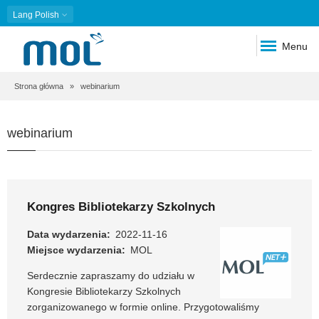
Lang
Polish
Menu
Ścieżka
Strona główna
webinarium
nawigacyjna
webinarium
Kongres Bibliotekarzy Szkolnych
Data wydarzenia
2022-11-16
Miejsce wydarzenia
MOL
Serdecznie zapraszamy do udziału w
Kongresie Bibliotekarzy Szkolnych
zorganizowanego w formie online. Przygotowaliśmy