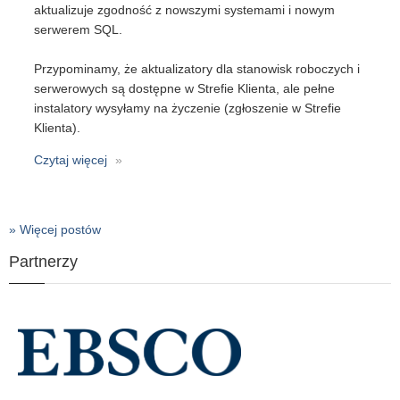
aktualizuje zgodność z nowszymi systemami i nowym
serwerem SQL.
Przypominamy, że aktualizatory dla stanowisk roboczych i
serwerowych są dostępne w Strefie Klienta, ale pełne
instalatory wysyłamy na życzenie (zgłoszenie w Strefie
Klienta).
Czytaj więcej
o
Libra
2000
wersja
» Więcej postów
8.1
(2026)
Partnerzy