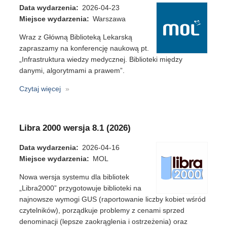
Data wydarzenia
2026-04-23
Miejsce wydarzenia
Warszawa
Wraz z Główną Biblioteką Lekarską
zapraszamy na konferencję naukową pt.
„Infrastruktura wiedzy medycznej. Biblioteki między
danymi, algorytmami a prawem”.
Czytaj więcej
o
Konferencja
naukowa
GBL
Libra 2000 wersja 8.1 (2026)
Data wydarzenia
2026-04-16
Miejsce wydarzenia
MOL
Nowa wersja systemu dla bibliotek
„Libra2000” przygotowuje biblioteki na
najnowsze wymogi GUS (raportowanie liczby kobiet wśród
czytelników), porządkuje problemy z cenami sprzed
denominacji (lepsze zaokrąglenia i ostrzeżenia) oraz