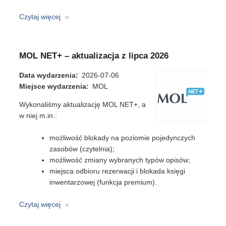
Czytaj więcej
o
Libra
NET
–
MOL NET+ – aktualizacja z lipca 2026
aktualizacja
z
Data wydarzenia
2026-07-06
lipca
Miejsce wydarzenia
MOL
2026
Wykonaliśmy aktualizację MOL NET+, a
w niej m.in.:
możliwość blokady na poziomie pojedynczych
zasobów (czytelnia);
możliwość zmiany wybranych typów opisów;
miejsca odbioru rezerwacji i blokada księgi
inwentarzowej (funkcja premium).
Czytaj więcej
o
MOL