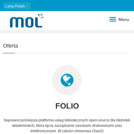
Lang
Polish
Menu
Slideshow
Slide 1 of 1
Oferta
FOLIO
Najnowocześniejsza platforma usług bibliotecznych open-source dla bibliotek
akademickich, która łączy zarządzanie zasobami drukowanymi oraz
elektronicznymi. W całości chmurowa (SaaS)