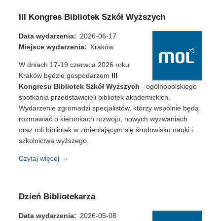
NET+
–
III Kongres Bibliotek Szkół Wyższych
aktualizacja
z
Data wydarzenia
2026-06-17
lipca
Miejsce wydarzenia
Kraków
2026
W dniach 17-19 czerwca 2026 roku
Kraków będzie gospodarzem
III
Kongresu Bibliotek Szkół Wyższych
- ogólnopolskiego
spotkania przedstawicieli bibliotek akademickich.
Wydarzenie zgromadzi specjalistów, którzy wspólnie będą
rozmawiać o kierunkach rozwoju, nowych wyzwaniach
oraz roli bibliotek w zmieniającym się środowisku nauki i
szkolnictwa wyższego.
Czytaj więcej
o
III
Kongres
Bibliotek
Dzień Bibliotekarza
Szkół
Wyższych
Data wydarzenia
2026-05-08