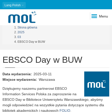
Lang
Polish
Menu
Strona główna
Ścieżka
2025
03
nawigacyjna
EBSCO Day w BUW
EBSCO Day w BUW
Data wydarzenia
2025-03-11
Miejsce wydarzenia
Warszawa
Dziękujemy naszemu partnerowi EBSCO
Information Services Polska za zaproszenie na
EBSCO Day w Bibliotece Uniwersytetu Warszawskiego, abyśmy
mogli odpowiedzieć na wszystkie pytania dotyczące systemu dla
bibliotek akademickich i naukowych
FOLIO
.