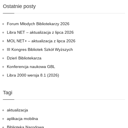
instruktażowy
Ostatnie posty
-
ewidencja
podręczników
Forum Młodych Bibliotekarzy 2026
w
Libra NET – aktualizacja z lipca 2026
programie
MOL NET+ – aktualizacja z lipca 2026
MOL
NET+
III Kongres Bibliotek Szkół Wyższych
Dzień Bibliotekarza
Konferencja naukowa GBL
Libra 2000 wersja 8.1 (2026)
Tagi
aktualizacja
aplikacja mobilna
Biblioteka Narodowa