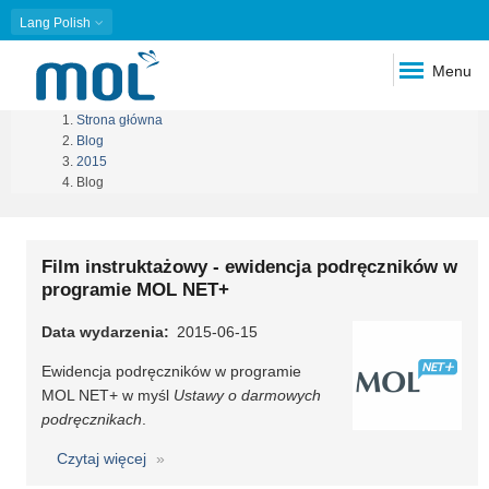
Lang
Polish
Menu
Strona główna
Ścieżka
Blog
2015
nawigacyjna
Blog
Film instruktażowy - ewidencja podręczników w
programie MOL NET+
Data wydarzenia
2015-06-15
Ewidencja podręczników w programie
MOL NET+ w myśl
Ustawy o darmowych
podręcznikach
.
Czytaj więcej
o
Film