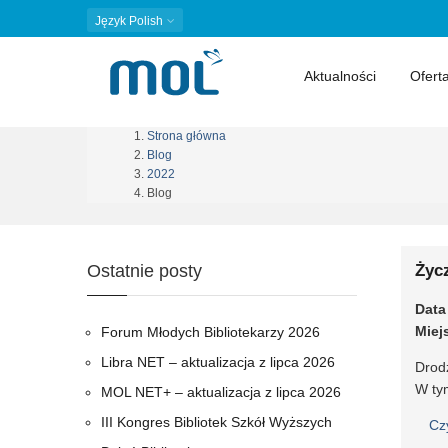
Język
Polish
Aktualności
Ofert
Strona główna
Ścieżka
Blog
2022
nawigacyjna
Blog
Ostatnie posty
Życ
Data
Miej
Forum Młodych Bibliotekarzy 2026
Libra NET – aktualizacja z lipca 2026
Drodz
W ty
MOL NET+ – aktualizacja z lipca 2026
III Kongres Bibliotek Szkół Wyższych
Cz