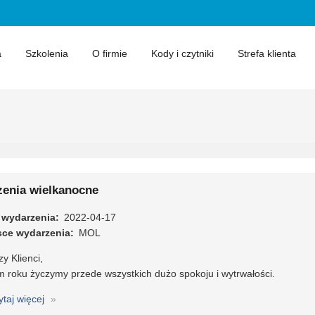
a
Szkolenia
O firmie
Kody i czytniki
Strefa klienta
zenia wielkanocne
 wydarzenia
2022-04-17
sce wydarzenia
MOL
y Klienci,
m roku życzymy przede wszystkich dużo spokoju i wytrwałości.
ytaj więcej
o
Życzenia