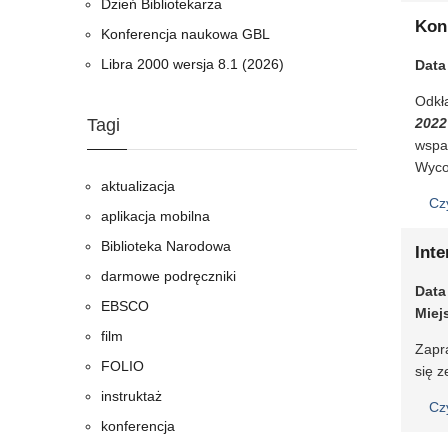
Dzień Bibliotekarza
Kon
Konferencja naukowa GBL
Libra 2000 wersja 8.1 (2026)
Data
Odkła
Tagi
2022
wspar
Wyco
aktualizacja
Cz
aplikacja mobilna
Biblioteka Narodowa
Int
darmowe podręczniki
Data
EBSCO
Miej
film
Zapr
FOLIO
się 
instruktaż
Cz
konferencja