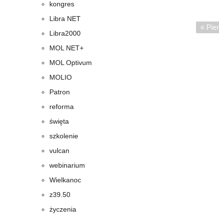
kongres
Stro
Libra NET
Pier
« Pie
Libra2000
stron
MOL NET+
MOL Optivum
MOLIO
Patron
reforma
święta
szkolenie
vulcan
webinarium
Wielkanoc
z39.50
życzenia