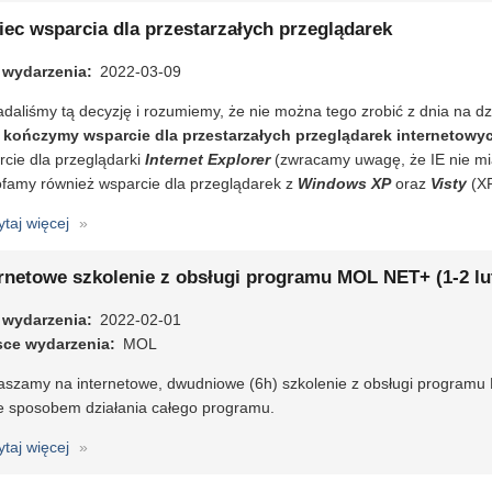
wielkanocne
iec wsparcia dla przestarzałych przeglądarek
 wydarzenia
2022-03-09
daliśmy tą decyzję i rozumiemy, że nie można tego zrobić z dnia na d
kończymy wsparcie dla przestarzałych przeglądarek internetowy
cie dla przeglądarki
Internet Explorer
(zwracamy uwagę, że IE nie miał
famy również wsparcie dla przeglądarek z
Windows XP
oraz
Visty
(XP
ytaj więcej
o
Koniec
wsparcia
ernetowe szkolenie z obsługi programu MOL NET+ (1-2 lu
dla
 wydarzenia
przestarzałych
2022-02-01
sce wydarzenia
przeglądarek
MOL
aszamy na internetowe, dwudniowe (6h) szkolenie z obsługi program
ze sposobem działania całego programu.
ytaj więcej
o
Internetowe